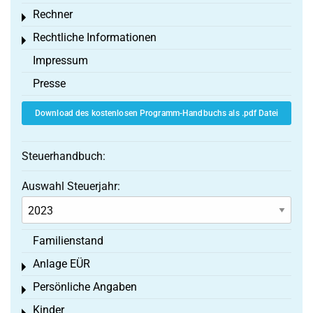
Rechner
Toggle menu
Rechtliche Informationen
Toggle menu
Impressum
Presse
Download des kostenlosen Programm-Handbuchs als .pdf Datei
Steuerhandbuch:
Auswahl Steuerjahr:
Familienstand
Anlage EÜR
Toggle menu
Persönliche Angaben
Toggle menu
Kinder