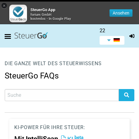
×
SteuerGo App
Ansehen
forium GmbH
kostenlos - In Google Play
22
DIE GANZE WELT DES STEUERWISSENS
SteuerGo FAQs
KI-POWER FÜR IHRE STEUER:
beta
Mit
IntelliScan