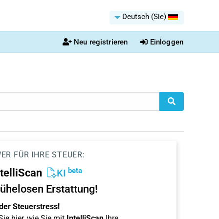
Deutsch (Sie)
Neu registrieren
Einloggen
ER FÜR IHRE STEUER:
beta
ntelliScan
KI
ühelosen Erstattung!
der Steuerstress!
ie hier, wie Sie mit
IntelliScan
Ihre