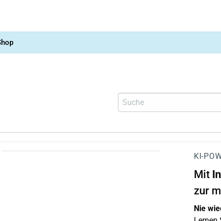
Shop
KI-POW
Mit
I
zur m
Nie wie
Lernen S