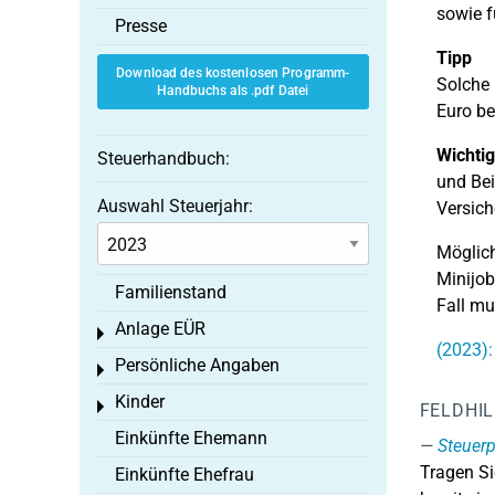
sowie f
Presse
Tipp
Download des kostenlosen Programm-
Solche
Handbuchs als .pdf Datei
Euro be
Wichtig
Steuerhandbuch:
und Bei
Auswahl Steuerjahr:
Versich
Möglich
Minijob
Familienstand
Fall mu
Anlage EÜR
Toggle menu
(2023)
Persönliche Angaben
Toggle menu
Kinder
Toggle menu
FELDHI
Einkünfte Ehemann
Steuerp
Tragen Si
Einkünfte Ehefrau