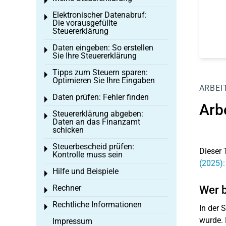
Toggle menu
Elektronischer Datenabruf:
Toggle menu
Die vorausgefüllte
Steuererklärung
Daten eingeben: So erstellen
Toggle menu
Sie Ihre Steuererklärung
Tipps zum Steuern sparen:
Toggle menu
Optimieren Sie Ihre Eingaben
ARBEI
Daten prüfen: Fehler finden
Toggle menu
Arb
Steuererklärung abgeben:
Toggle menu
Daten an das Finanzamt
schicken
Steuerbescheid prüfen:
Toggle menu
Dieser 
Kontrolle muss sein
(2025):
Hilfe und Beispiele
Toggle menu
Rechner
Wer 
Toggle menu
Rechtliche Informationen
Toggle menu
In der 
wurde. 
Impressum