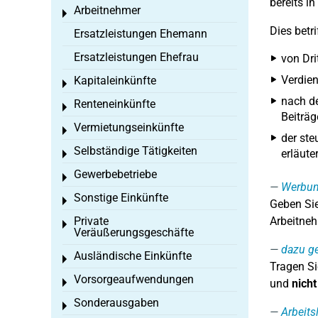
bereits i
Arbeitnehmer
Toggle menu
Dies betri
Ersatzleistungen Ehemann
Ersatzleistungen Ehefrau
von Dri
Verdien
Kapitaleinkünfte
Toggle menu
nach de
Renteneinkünfte
Toggle menu
Beiträg
Vermietungseinkünfte
Toggle menu
der ste
Selbständige Tätigkeiten
erläuter
Toggle menu
Gewerbebetriebe
Toggle menu
Werbung
Sonstige Einkünfte
Toggle menu
Geben Sie
Private
Arbeitneh
Toggle menu
Veräußerungsgeschäfte
dazu g
Ausländische Einkünfte
Toggle menu
Tragen Si
Vorsorgeaufwendungen
Toggle menu
und
nicht
Sonderausgaben
Toggle menu
Arbeits