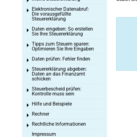
Toggle menu
Elektronischer Datenabruf:
Toggle menu
Die vorausgefüllte
Steuererklärung
Daten eingeben: So erstellen
Toggle menu
Sie Ihre Steuererklärung
Tipps zum Steuern sparen:
Toggle menu
Optimieren Sie Ihre Eingaben
Daten prüfen: Fehler finden
Toggle menu
Steuererklärung abgeben:
Toggle menu
Daten an das Finanzamt
schicken
Steuerbescheid prüfen:
Toggle menu
Kontrolle muss sein
Hilfe und Beispiele
Toggle menu
Rechner
Toggle menu
Rechtliche Informationen
Toggle menu
Impressum