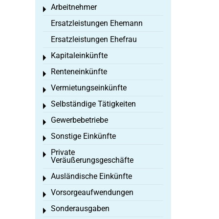
Arbeitnehmer
Toggle menu
Ersatzleistungen Ehemann
Ersatzleistungen Ehefrau
Kapitaleinkünfte
Toggle menu
Renteneinkünfte
Toggle menu
Vermietungseinkünfte
Toggle menu
Selbständige Tätigkeiten
Toggle menu
Gewerbebetriebe
Toggle menu
Sonstige Einkünfte
Toggle menu
Private
Toggle menu
Veräußerungsgeschäfte
Ausländische Einkünfte
Toggle menu
Vorsorgeaufwendungen
Toggle menu
Sonderausgaben
Toggle menu