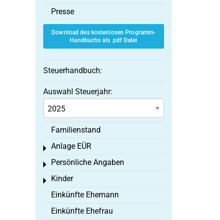
Presse
Download des kostenlosen Programm-
Handbuchs als .pdf Datei
Steuerhandbuch:
Auswahl Steuerjahr:
Familienstand
Anlage EÜR
Toggle menu
Persönliche Angaben
Toggle menu
Kinder
Toggle menu
Einkünfte Ehemann
Einkünfte Ehefrau