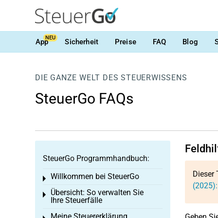
NEU
App
Sicherheit
Preise
FAQ
Blog
DIE GANZE WELT DES STEUERWISSENS
SteuerGo FAQs
Feldhi
SteuerGo Programmhandbuch:
Dieser 
Willkommen bei SteuerGo
Toggle menu
(2025):
Übersicht: So verwalten Sie
Toggle menu
Ihre Steuerfälle
Meine Steuererklärung
Geben Sie