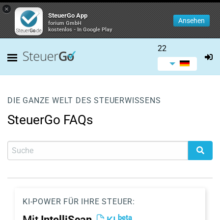
×
SteuerGo App
Ansehen
forium GmbH
kostenlos - In Google Play
22
DIE GANZE WELT DES STEUERWISSENS
SteuerGo FAQs
KI-POWER FÜR IHRE STEUER:
beta
Mit
IntelliScan