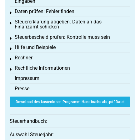
Eingaben
Daten prüfen: Fehler finden
Toggle menu
Steuererklärung abgeben: Daten an das
Toggle menu
Finanzamt schicken
Steuerbescheid prüfen: Kontrolle muss sein
Toggle menu
Hilfe und Beispiele
Toggle menu
Rechner
Toggle menu
Rechtliche Informationen
Toggle menu
Impressum
Presse
Download des kostenlosen Programm-Handbuchs als .pdf Datei
Steuerhandbuch:
Auswahl Steuerjahr: