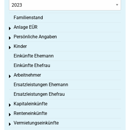
Familienstand
Anlage EÜR
Toggle menu
Persönliche Angaben
Toggle menu
Kinder
Toggle menu
Einkünfte Ehemann
Einkünfte Ehefrau
Arbeitnehmer
Toggle menu
Ersatzleistungen Ehemann
Ersatzleistungen Ehefrau
Kapitaleinkünfte
Toggle menu
Renteneinkünfte
Toggle menu
Vermietungseinkünfte
Toggle menu