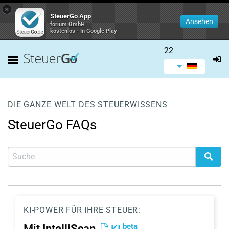
×
SteuerGo App
Ansehen
forium GmbH
kostenlos - In Google Play
22
DIE GANZE WELT DES STEUERWISSENS
SteuerGo FAQs
KI-POWER FÜR IHRE STEUER:
beta
Mit
IntelliScan