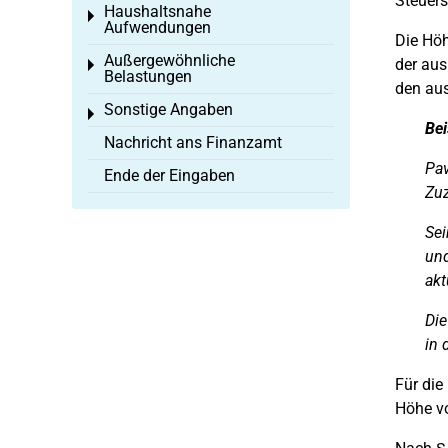
Steuers
Haushaltsnahe
Toggle menu
Aufwendungen
Die Höh
Außergewöhnliche
der aus
Toggle menu
Belastungen
den au
Sonstige Angaben
Toggle menu
Bei
Nachricht ans Finanzamt
Pav
Ende der Eingaben
Zuz
Sei
und
akt
Die
in 
Für die
Höhe vo