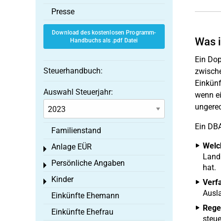
Presse
Download des kostenlosen Programm-
Was 
Handbuchs als .pdf Datei
Ein Dop
Steuerhandbuch:
zwische
Einkünf
Auswahl Steuerjahr:
wenn ei
ungerec
Ein DBA
Familienstand
Welc
Anlage EÜR
Toggle menu
Land 
Persönliche Angaben
Toggle menu
hat.
Kinder
Toggle menu
Verf
Ausla
Einkünfte Ehemann
Rege
Einkünfte Ehefrau
steue