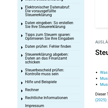
Toggle menu
Elektronischer Datenabruf:
Toggle menu
Die vorausgefüllte
Steuererklärung
Daten eingeben: So erstellen
Toggle menu
Sie Ihre Steuererklärung
Tipps zum Steuern sparen:
Toggle menu
Optimieren Sie Ihre Eingaben
AUSLÄ
Daten prüfen: Fehler finden
Toggle menu
Ste
Steuererklärung abgeben:
Toggle menu
Daten an das Finanzamt
schicken
Steuerbescheid prüfen:
Toggle menu
Was 
Kontrolle muss sein
Muss
Hilfe und Beispiele
Toggle menu
Muss
Rechner
Toggle menu
Dieser 
Rechtliche Informationen
Toggle menu
(2025):
Impressum