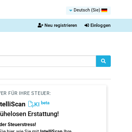
Deutsch (Sie)
Neu registrieren
Einloggen
ER FÜR IHRE STEUER:
beta
ntelliScan
KI
ühelosen Erstattung!
der Steuerstress!
ie hier, wie Sie mit
IntelliScan
Ihre