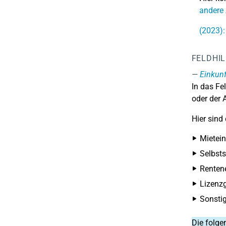
andere
(2023)
FELDHI
Einkunf
In das Fel
oder der 
Hier sind
Mietein
Selbsts
Rentene
Lizenzg
Sonstig
Die folge