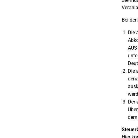
Sie mü
Veranla
Bei den
Die 
Abko
AUS 
unte
Deut
Die 
gena
ausl
werd
Der
a
Über
dem 
Steuer
Hier kö