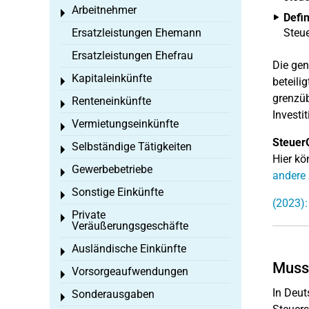
Arbeitnehmer
Toggle menu
Defin
Ersatzleistungen Ehemann
Steue
Ersatzleistungen Ehefrau
Die ge
Kapitaleinkünfte
beteili
Toggle menu
grenzüb
Renteneinkünfte
Toggle menu
Investit
Vermietungseinkünfte
Toggle menu
Steuer
Selbständige Tätigkeiten
Toggle menu
Hier kö
Gewerbebetriebe
Toggle menu
andere
Sonstige Einkünfte
Toggle menu
(2023)
Private
Toggle menu
Veräußerungsgeschäfte
Ausländische Einkünfte
Toggle menu
Muss 
Vorsorgeaufwendungen
Toggle menu
In Deu
Sonderausgaben
Toggle menu