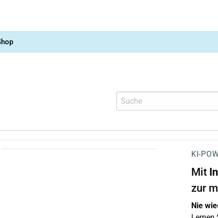
Shop
KI-POW
Mit
I
zur m
Nie wie
Lernen S