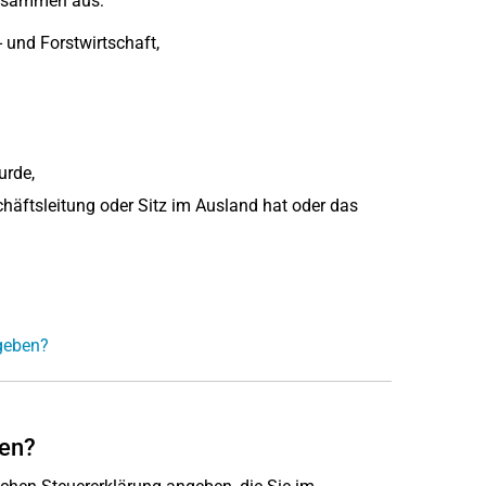
zusammen aus:
 und Forstwirtschaft,
urde,
äftsleitung oder Sitz im Ausland hat oder das
geben?
en?