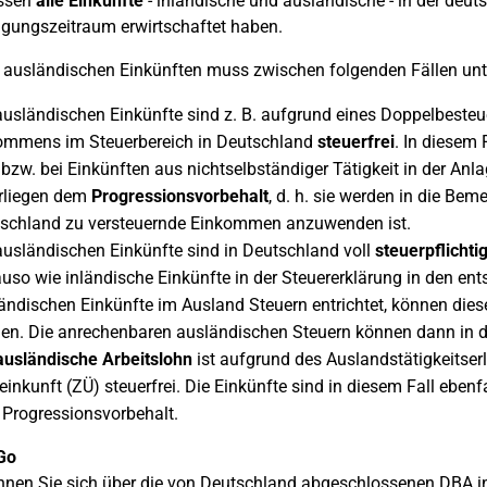
ssen
alle Einkünfte
- inländische und ausländische - in der deut
gungszeitraum erwirtschaftet haben.
 ausländischen Einkünften muss zwischen folgenden Fällen unt
ausländischen Einkünfte sind z. B. aufgrund eines Doppelbes
mmens im Steuerbereich in Deutschland
steuerfrei
. In diesem 
bzw. bei Einkünften aus nichtselbständiger Tätigkeit in der Anl
rliegen dem
Progressionsvorbehalt
, d. h. sie werden in die Be
schland zu versteuernde Einkommen anzuwenden ist.
ausländischen Einkünfte sind in Deutschland voll
steuerpflichti
uso wie inländische Einkünfte in der Steuererklärung in den en
ändischen Einkünfte im Ausland Steuern entrichtet, können die
en. Die anrechenbaren ausländischen Steuern können dann in d
usländische Arbeitslohn
ist aufgrund des Auslandstätigkeitser
einkunft (ZÜ) steuerfrei. Die Einkünfte sind in diesem Fall eben
Progressionsvorbehalt.
Go
nnen Sie sich über die von Deutschland abgeschlossenen DBA i