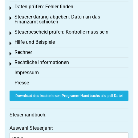
Daten prüfen: Fehler finden
Toggle menu
Steuererklärung abgeben: Daten an das
Toggle menu
Finanzamt schicken
Steuerbescheid prüfen: Kontrolle muss sein
Toggle menu
Hilfe und Beispiele
Toggle menu
Rechner
Toggle menu
Rechtliche Informationen
Toggle menu
Impressum
Presse
Download des kostenlosen Programm-Handbuchs als .pdf Datei
Steuerhandbuch:
Auswahl Steuerjahr: