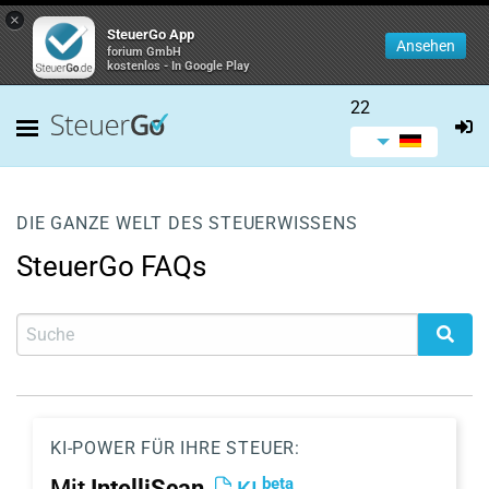
×
SteuerGo App
Ansehen
forium GmbH
kostenlos - In Google Play
22
DIE GANZE WELT DES STEUERWISSENS
SteuerGo FAQs
KI-POWER FÜR IHRE STEUER:
beta
Mit
IntelliScan