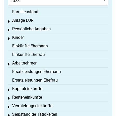
Familienstand
Anlage EÜR
Toggle menu
Persönliche Angaben
Toggle menu
Kinder
Toggle menu
Einkünfte Ehemann
Einkünfte Ehefrau
Arbeitnehmer
Toggle menu
Ersatzleistungen Ehemann
Ersatzleistungen Ehefrau
Kapitaleinkünfte
Toggle menu
Renteneinkünfte
Toggle menu
Vermietungseinkünfte
Toggle menu
Selbständige Tätigkeiten
Toggle menu