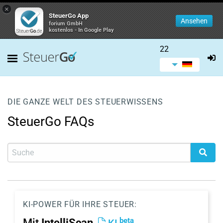
×
SteuerGo App
Ansehen
forium GmbH
kostenlos - In Google Play
22
DIE GANZE WELT DES STEUERWISSENS
SteuerGo FAQs
KI-POWER FÜR IHRE STEUER:
beta
Mit
IntelliScan