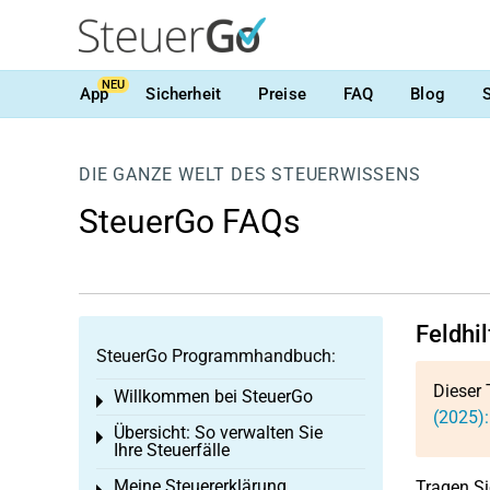
NEU
App
Sicherheit
Preise
FAQ
Blog
DIE GANZE WELT DES STEUERWISSENS
SteuerGo FAQs
Feldhi
SteuerGo Programmhandbuch:
Dieser 
Willkommen bei SteuerGo
Toggle menu
(2025)
Übersicht: So verwalten Sie
Toggle menu
Ihre Steuerfälle
Meine Steuererklärung
Tragen Si