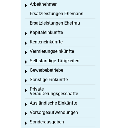
Arbeitnehmer
Toggle menu
Ersatzleistungen Ehemann
Ersatzleistungen Ehefrau
Kapitaleinkünfte
Toggle menu
Renteneinkünfte
Toggle menu
Vermietungseinkünfte
Toggle menu
Selbständige Tätigkeiten
Toggle menu
Gewerbebetriebe
Toggle menu
Sonstige Einkünfte
Toggle menu
Private
Toggle menu
Veräußerungsgeschäfte
Ausländische Einkünfte
Toggle menu
Vorsorgeaufwendungen
Toggle menu
Sonderausgaben
Toggle menu