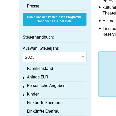
Presse
kulture
Theater
Download des kostenlosen Programm-
Heimat
Handbuchs als .pdf Datei
Tierzuc
Reservi
Steuerhandbuch:
Auswahl Steuerjahr:
Familienstand
Anlage EÜR
Toggle menu
Persönliche Angaben
Toggle menu
Kinder
Toggle menu
Einkünfte Ehemann
Einkünfte Ehefrau