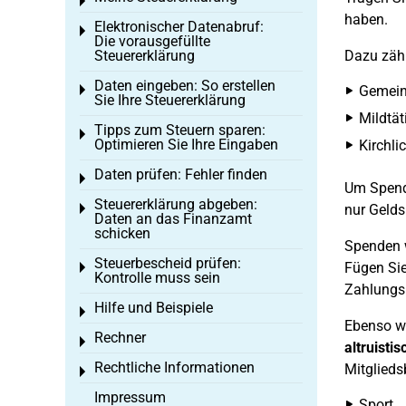
Toggle menu
haben.
Elektronischer Datenabruf:
Toggle menu
Die vorausgefüllte
Steuererklärung
Dazu zähl
Daten eingeben: So erstellen
Toggle menu
Gemein
Sie Ihre Steuererklärung
Mildtät
Tipps zum Steuern sparen:
Toggle menu
Optimieren Sie Ihre Eingaben
Kirchli
Daten prüfen: Fehler finden
Toggle menu
Um Spende
Steuererklärung abgeben:
Toggle menu
nur Gelds
Daten an das Finanzamt
schicken
Spenden 
Steuerbescheid prüfen:
Fügen Sie
Toggle menu
Kontrolle muss sein
Zahlungsb
Hilfe und Beispiele
Toggle menu
Ebenso w
Rechner
Toggle menu
altruisti
Rechtliche Informationen
Mitglieds
Toggle menu
Impressum
Sport,