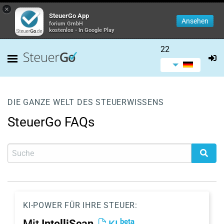
×
SteuerGo App
Ansehen
forium GmbH
kostenlos - In Google Play
22
DIE GANZE WELT DES STEUERWISSENS
SteuerGo FAQs
KI-POWER FÜR IHRE STEUER:
beta
Mit
IntelliScan