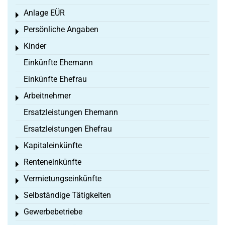
Anlage EÜR
Toggle menu
Persönliche Angaben
Toggle menu
Kinder
Toggle menu
Einkünfte Ehemann
Einkünfte Ehefrau
Arbeitnehmer
Toggle menu
Ersatzleistungen Ehemann
Ersatzleistungen Ehefrau
Kapitaleinkünfte
Toggle menu
Renteneinkünfte
Toggle menu
Vermietungseinkünfte
Toggle menu
Selbständige Tätigkeiten
Toggle menu
Gewerbebetriebe
Toggle menu