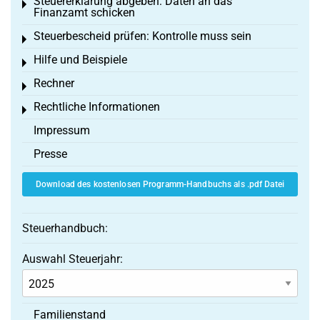
Steuererklärung abgeben: Daten an das
Toggle menu
Finanzamt schicken
Steuerbescheid prüfen: Kontrolle muss sein
Toggle menu
Hilfe und Beispiele
Toggle menu
Rechner
Toggle menu
Rechtliche Informationen
Toggle menu
Impressum
Presse
Download des kostenlosen Programm-Handbuchs als .pdf Datei
Steuerhandbuch:
Auswahl Steuerjahr:
Familienstand