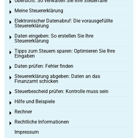
Übersicht: So verwalten Sie Ihre Steuerfälle
Toggle menu
Meine Steuererklärung
Toggle menu
Elektronischer Datenabruf: Die vorausgefüllte
Toggle menu
Steuererklärung
Daten eingeben: So erstellen Sie Ihre
Toggle menu
Steuererklärung
Tipps zum Steuern sparen: Optimieren Sie Ihre
Toggle menu
Eingaben
Daten prüfen: Fehler finden
Toggle menu
Steuererklärung abgeben: Daten an das
Toggle menu
Finanzamt schicken
Steuerbescheid prüfen: Kontrolle muss sein
Toggle menu
Hilfe und Beispiele
Toggle menu
Rechner
Toggle menu
Rechtliche Informationen
Toggle menu
Impressum