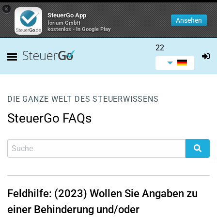
×
SteuerGo App
Ansehen
forium GmbH
kostenlos - In Google Play
22
DIE GANZE WELT DES STEUERWISSENS
SteuerGo FAQs
Feldhilfe: (2023) Wollen Sie Angaben zu
einer Behinderung und/oder