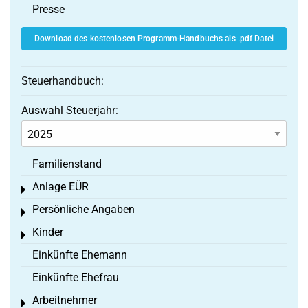
Presse
Download des kostenlosen Programm-Handbuchs als .pdf Datei
Steuerhandbuch:
Auswahl Steuerjahr:
Familienstand
Anlage EÜR
Toggle menu
Persönliche Angaben
Toggle menu
Kinder
Toggle menu
Einkünfte Ehemann
Einkünfte Ehefrau
Arbeitnehmer
Toggle menu