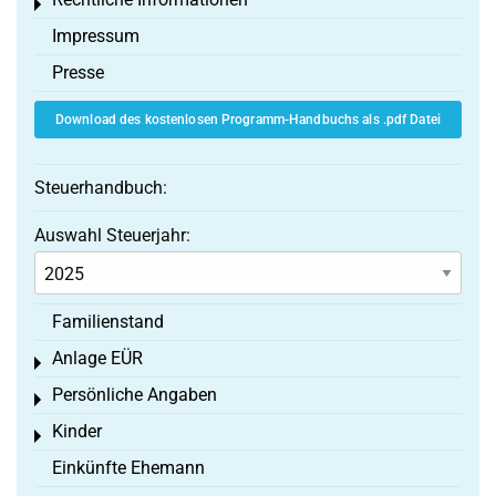
Toggle menu
Impressum
Presse
Download des kostenlosen Programm-Handbuchs als .pdf Datei
Steuerhandbuch:
Auswahl Steuerjahr:
Familienstand
Anlage EÜR
Toggle menu
Persönliche Angaben
Toggle menu
Kinder
Toggle menu
Einkünfte Ehemann