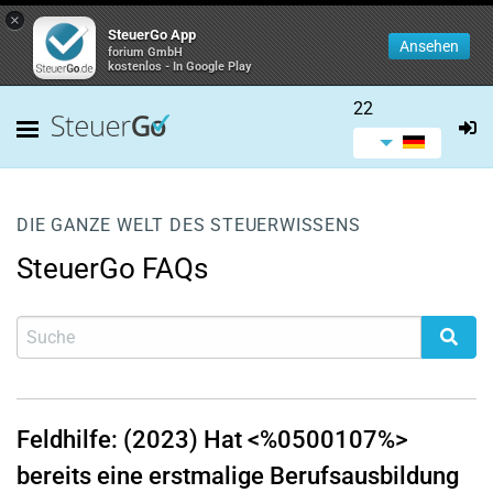
×
SteuerGo App
Ansehen
forium GmbH
kostenlos - In Google Play
22
DIE GANZE WELT DES STEUERWISSENS
SteuerGo FAQs
Feldhilfe: (2023) Hat <%0500107%>
bereits eine erstmalige Berufsausbildung