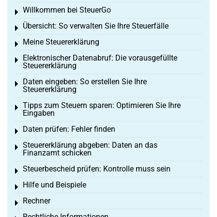
Willkommen bei SteuerGo
Toggle menu
Übersicht: So verwalten Sie Ihre Steuerfälle
Toggle menu
Meine Steuererklärung
Toggle menu
Elektronischer Datenabruf: Die vorausgefüllte
Toggle menu
Steuererklärung
Daten eingeben: So erstellen Sie Ihre
Toggle menu
Steuererklärung
Tipps zum Steuern sparen: Optimieren Sie Ihre
Toggle menu
Eingaben
Daten prüfen: Fehler finden
Toggle menu
Steuererklärung abgeben: Daten an das
Toggle menu
Finanzamt schicken
Steuerbescheid prüfen: Kontrolle muss sein
Toggle menu
Hilfe und Beispiele
Toggle menu
Rechner
Toggle menu
Rechtliche Informationen