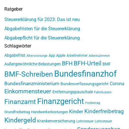
Ratgeber
Steuererklärung für 2023: Das ist neu
Abgabefristen für die Steuererklärung
Abgabepflicht für die Steuererklärung
Schlagwörter
Abgabefrist
App
Apple
Arbeitnehmer
Altersvorsorge
Arbeitszimmer
BFH-Urteil
BFH
Außergewöhnliche Belastungen
BMF
Bundesfinanzhof
BMF-Schreiben
Bundesfinanzministerium
Corona
Bundesverfassungsgericht
Einkommensteuer
Entfernungspauschale
Fahrtkosten
Finanzgericht
Finanzamt
Freibetrag
Kinderfreibetrag
Kinder
Grundfreibetrag
Handwerkerleistungen
Kindergeld
Krankenversicherung
Lohnsteuer
Lohnsteuer