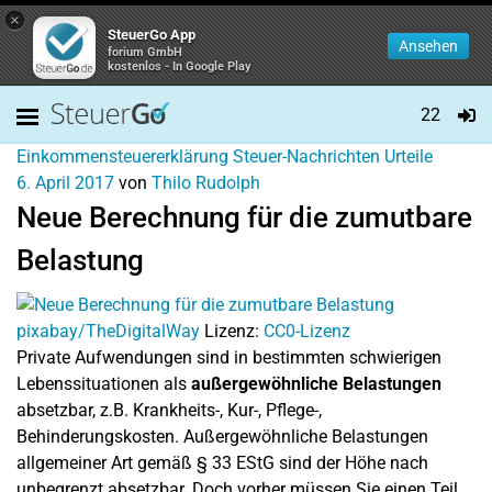
×
SteuerGo App
Ansehen
forium GmbH
kostenlos - In Google Play
22
Einkommensteuererklärung
Steuer-Nachrichten
Urteile
6. April 2017
von
Thilo Rudolph
Neue Berechnung für die zumutbare
Belastung
pixabay/TheDigitalWay
Lizenz:
CC0-Lizenz
Private Aufwendungen sind in bestimmten schwierigen
Lebenssituationen als
außergewöhnliche Belastungen
absetzbar, z.B. Krankheits-, Kur-, Pflege-,
Behinderungskosten. Außergewöhnliche Belastungen
allgemeiner Art gemäß § 33 EStG sind der Höhe nach
unbegrenzt absetzbar. Doch vorher müssen Sie einen Teil