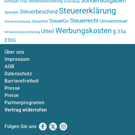
Sonderausgaben
Rentenversicherung
kompakt
Play
Scheidung
Steuererklärung
Steuerbescheid
Spenden
Steuerrecht
SteuerGo
Umsatzsteuer
steuerfrei
Steuererstattung
Werbungskosten
Urteil
§ 35a
Umsatzsteuererklärung
EStG
Über uns
Impressum
AGB
Datenschutz
Barrierefreiheit
Presse
Preise
Partnerprogramm
Vertrag widerrufen
Folgen Sie uns
Facebook
X
Instagram