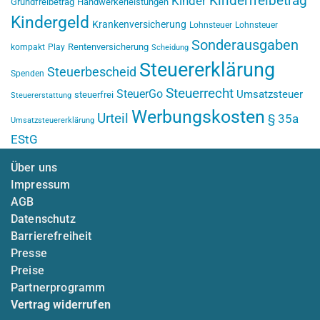
Kinderfreibetrag
Kinder
Grundfreibetrag
Handwerkerleistungen
Kindergeld
Krankenversicherung
Lohnsteuer
Lohnsteuer
Sonderausgaben
Rentenversicherung
kompakt
Play
Scheidung
Steuererklärung
Steuerbescheid
Spenden
Steuerrecht
SteuerGo
Umsatzsteuer
steuerfrei
Steuererstattung
Werbungskosten
Urteil
§ 35a
Umsatzsteuererklärung
EStG
Über uns
Impressum
AGB
Datenschutz
Barrierefreiheit
Presse
Preise
Partnerprogramm
Vertrag widerrufen