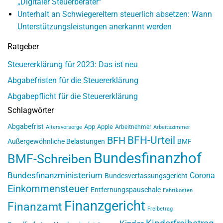
„Digitaler Steuerberater“
Unterhalt an Schwiegereltern steuerlich absetzen: Wann
Unterstützungsleistungen anerkannt werden
Ratgeber
Steuererklärung für 2023: Das ist neu
Abgabefristen für die Steuererklärung
Abgabepflicht für die Steuererklärung
Schlagwörter
Abgabefrist
App
Apple
Arbeitnehmer
Altersvorsorge
Arbeitszimmer
BFH-Urteil
BFH
Außergewöhnliche Belastungen
BMF
Bundesfinanzhof
BMF-Schreiben
Bundesfinanzministerium
Corona
Bundesverfassungsgericht
Einkommensteuer
Entfernungspauschale
Fahrtkosten
Finanzgericht
Finanzamt
Freibetrag