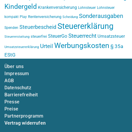
Kindergeld
Krankenversicherung
Lohnsteuer
Lohnsteuer
Sonderausgaben
Rentenversicherung
kompakt
Play
Scheidung
Steuererklärung
Steuerbescheid
Spenden
Steuerrecht
SteuerGo
Umsatzsteuer
steuerfrei
Steuererstattung
Werbungskosten
Urteil
§ 35a
Umsatzsteuererklärung
EStG
Über uns
Impressum
AGB
Datenschutz
Barrierefreiheit
Presse
Preise
Partnerprogramm
Vertrag widerrufen