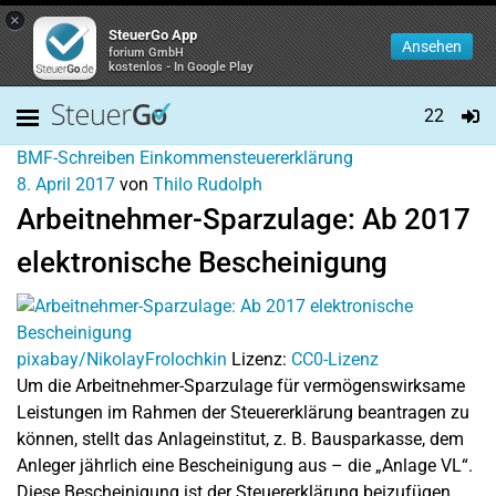
×
SteuerGo App
Ansehen
forium GmbH
kostenlos - In Google Play
22
BMF-Schreiben
Einkommensteuererklärung
8. April 2017
von
Thilo Rudolph
Arbeitnehmer-Sparzulage: Ab 2017
elektronische Bescheinigung
pixabay/NikolayFrolochkin
Lizenz:
CC0-Lizenz
Um die Arbeitnehmer-Sparzulage für vermögenswirksame
Leistungen im Rahmen der Steuererklärung beantragen zu
können, stellt das Anlageinstitut, z. B. Bausparkasse, dem
Anleger jährlich eine Bescheinigung aus – die „Anlage VL“.
Diese Bescheinigung ist der Steuererklärung beizufügen.