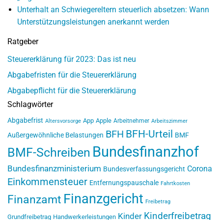
Unterhalt an Schwiegereltern steuerlich absetzen: Wann
Unterstützungsleistungen anerkannt werden
Ratgeber
Steuererklärung für 2023: Das ist neu
Abgabefristen für die Steuererklärung
Abgabepflicht für die Steuererklärung
Schlagwörter
Abgabefrist
App
Apple
Arbeitnehmer
Altersvorsorge
Arbeitszimmer
BFH-Urteil
BFH
Außergewöhnliche Belastungen
BMF
Bundesfinanzhof
BMF-Schreiben
Bundesfinanzministerium
Corona
Bundesverfassungsgericht
Einkommensteuer
Entfernungspauschale
Fahrtkosten
Finanzgericht
Finanzamt
Freibetrag
Kinderfreibetrag
Kinder
Grundfreibetrag
Handwerkerleistungen