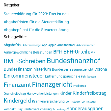
Ratgeber
Steuererklärung für 2023: Das ist neu
Abgabefristen für die Steuererklärung
Abgabepflicht für die Steuererklärung
Schlagwörter
Abgabefrist
App
Apple
Arbeitnehmer
Altersvorsorge
Arbeitszimmer
BFH-Urteil
BFH
Außergewöhnliche Belastungen
BMF
Bundesfinanzhof
BMF-Schreiben
Bundesfinanzministerium
Corona
Bundesverfassungsgericht
Einkommensteuer
Entfernungspauschale
Fahrtkosten
Finanzgericht
Finanzamt
Freibetrag
Kinderfreibetrag
Kinder
Grundfreibetrag
Handwerkerleistungen
Kindergeld
Krankenversicherung
Lohnsteuer
Lohnsteuer
Sonderausgaben
Rentenversicherung
kompakt
Play
Scheidung