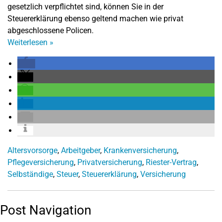
gesetzlich verpflichtet sind, können Sie in der
Steuererklärung ebenso geltend machen wie privat
abgeschlossene Policen.
Weiterlesen
»
Altersvorsorge
,
Arbeitgeber
,
Krankenversicherung
,
Pflegeversicherung
,
Privatversicherung
,
Riester-Vertrag
,
Selbständige
,
Steuer
,
Steuererklärung
,
Versicherung
Post Navigation