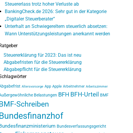
Steuererlass trotz hoher Verluste ab
BankingCheck.de 2026: Sehr gut in der Kategorie
„Digitaler Steuerberater“
Unterhalt an Schwiegereltern steuerlich absetzen:
Wann Unterstützungsleistungen anerkannt werden
Ratgeber
Steuererklärung für 2023: Das ist neu
Abgabefristen für die Steuererklärung
Abgabepflicht für die Steuererklärung
Schlagwörter
Abgabefrist
App
Apple
Arbeitnehmer
Altersvorsorge
Arbeitszimmer
BFH-Urteil
BFH
Außergewöhnliche Belastungen
BMF
BMF-Schreiben
Bundesfinanzhof
Bundesfinanzministerium
Bundesverfassungsgericht