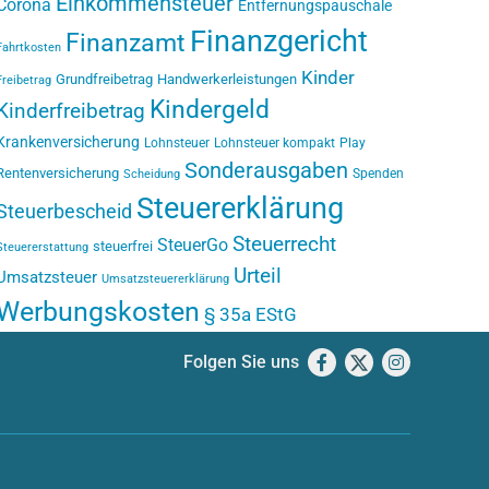
Einkommensteuer
Corona
Entfernungspauschale
Finanzgericht
Finanzamt
Fahrtkosten
Kinder
Grundfreibetrag
Handwerkerleistungen
Freibetrag
Kindergeld
Kinderfreibetrag
Krankenversicherung
Lohnsteuer
Lohnsteuer kompakt
Play
Sonderausgaben
Rentenversicherung
Spenden
Scheidung
Steuererklärung
Steuerbescheid
Steuerrecht
SteuerGo
steuerfrei
Steuererstattung
Urteil
Umsatzsteuer
Umsatzsteuererklärung
Werbungskosten
§ 35a EStG
Folgen Sie uns
Facebook
X
Instagram