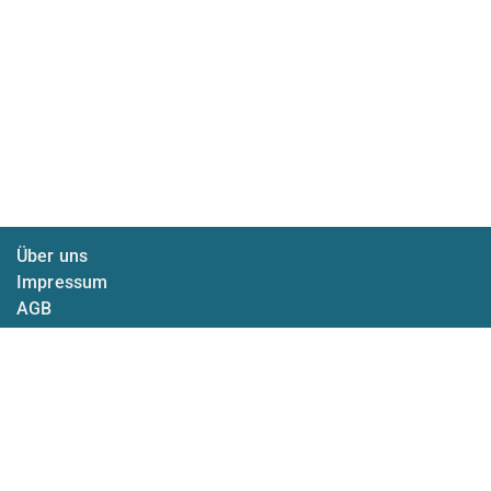
Über uns
Impressum
AGB
Datenschutz
Barrierefreiheit
Presse
Preise
Partnerprogramm
Vertrag widerrufen