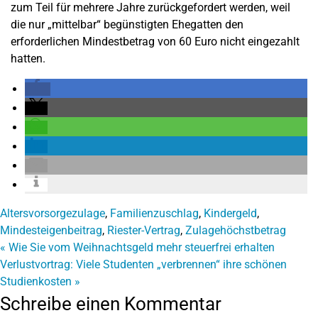
zum Teil für mehrere Jahre zurückgefordert werden, weil
die nur „mittelbar“ begünstigten Ehegatten den
erforderlichen Mindestbetrag von 60 Euro nicht eingezahlt
hatten.
Altersvorsorgezulage
,
Familienzuschlag
,
Kindergeld
,
Mindesteigenbeitrag
,
Riester-Vertrag
,
Zulagehöchstbetrag
«
Wie Sie vom Weihnachtsgeld mehr steuerfrei erhalten
Verlustvortrag: Viele Studenten „verbrennen“ ihre schönen
Studienkosten
»
Schreibe einen Kommentar