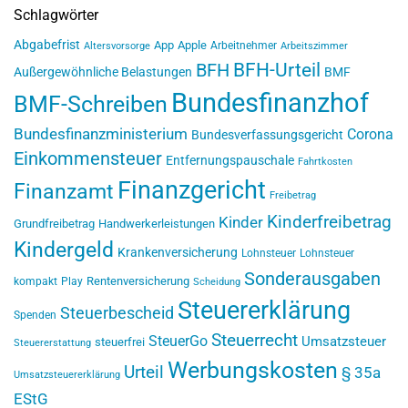
Schlagwörter
Abgabefrist
App
Apple
Arbeitnehmer
Altersvorsorge
Arbeitszimmer
BFH-Urteil
BFH
Außergewöhnliche Belastungen
BMF
Bundesfinanzhof
BMF-Schreiben
Bundesfinanzministerium
Corona
Bundesverfassungsgericht
Einkommensteuer
Entfernungspauschale
Fahrtkosten
Finanzgericht
Finanzamt
Freibetrag
Kinderfreibetrag
Kinder
Grundfreibetrag
Handwerkerleistungen
Kindergeld
Krankenversicherung
Lohnsteuer
Lohnsteuer
Sonderausgaben
Rentenversicherung
kompakt
Play
Scheidung
Steuererklärung
Steuerbescheid
Spenden
Steuerrecht
SteuerGo
Umsatzsteuer
steuerfrei
Steuererstattung
Werbungskosten
Urteil
§ 35a
Umsatzsteuererklärung
EStG