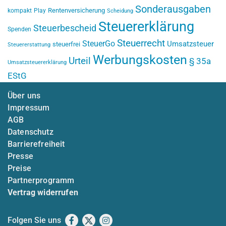
Sonderausgaben
Rentenversicherung
kompakt
Play
Scheidung
Steuererklärung
Steuerbescheid
Spenden
Steuerrecht
SteuerGo
Umsatzsteuer
steuerfrei
Steuererstattung
Werbungskosten
Urteil
§ 35a
Umsatzsteuererklärung
EStG
Über uns
Impressum
AGB
Datenschutz
Barrierefreiheit
Presse
Preise
Partnerprogramm
Vertrag widerrufen
Folgen Sie uns
Facebook
X
Instagram