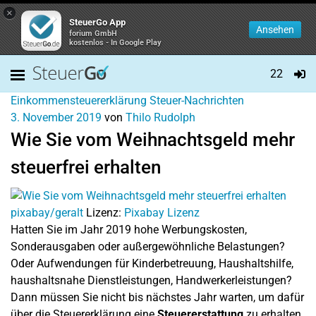
×
SteuerGo App
Ansehen
forium GmbH
kostenlos - In Google Play
22
Einkommensteuererklärung
Steuer-Nachrichten
3. November 2019
von
Thilo Rudolph
Wie Sie vom Weihnachtsgeld mehr
steuerfrei erhalten
pixabay/geralt
Lizenz:
Pixabay Lizenz
Hatten Sie im Jahr 2019 hohe Werbungskosten,
Sonderausgaben oder außergewöhnliche Belastungen?
Oder Aufwendungen für Kinderbetreuung, Haushaltshilfe,
haushaltsnahe Dienstleistungen, Handwerkerleistungen?
Dann müssen Sie nicht bis nächstes Jahr warten, um dafür
über die Steuererklärung eine
Steuererstattung
zu erhalten.