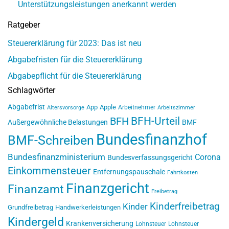
Unterstützungsleistungen anerkannt werden
Ratgeber
Steuererklärung für 2023: Das ist neu
Abgabefristen für die Steuererklärung
Abgabepflicht für die Steuererklärung
Schlagwörter
Abgabefrist
App
Apple
Arbeitnehmer
Altersvorsorge
Arbeitszimmer
BFH-Urteil
BFH
Außergewöhnliche Belastungen
BMF
Bundesfinanzhof
BMF-Schreiben
Bundesfinanzministerium
Corona
Bundesverfassungsgericht
Einkommensteuer
Entfernungspauschale
Fahrtkosten
Finanzgericht
Finanzamt
Freibetrag
Kinderfreibetrag
Kinder
Grundfreibetrag
Handwerkerleistungen
Kindergeld
Krankenversicherung
Lohnsteuer
Lohnsteuer