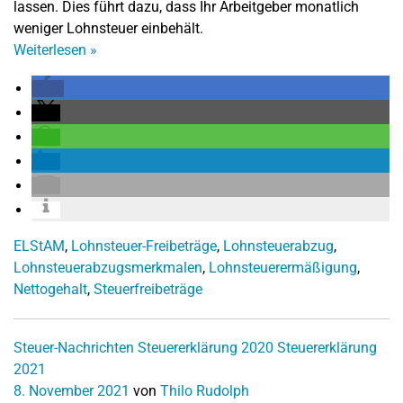
lassen. Dies führt dazu, dass Ihr Arbeitgeber monatlich
weniger Lohnsteuer einbehält.
Weiterlesen
»
ELStAM
,
Lohnsteuer-Freibeträge
,
Lohnsteuerabzug
,
Lohnsteuerabzugsmerkmalen
,
Lohnsteuerermäßigung
,
Nettogehalt
,
Steuerfreibeträge
Steuer-Nachrichten
Steuererklärung 2020
Steuererklärung
2021
8. November 2021
von
Thilo Rudolph