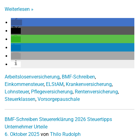
Weiterlesen
»
Arbeitslosenversicherung
,
BMF-Schreiben
,
Einkommensteuer
,
ELStAM
,
Krankenversicherung
,
Lohnsteuer
,
Pflegeversicherung
,
Rentenversicherung
,
Steuerklassen
,
Vorsorgepauschale
BMF-Schreiben
Steuererklärung 2026
Steuertipps
Unternehmer
Urteile
6. Oktober 2025
von
Thilo Rudolph