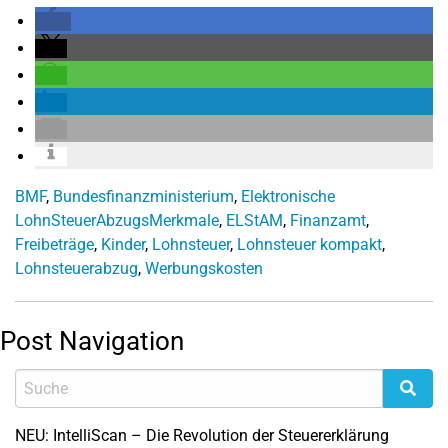
BMF
,
Bundesfinanzministerium
,
Elektronische
LohnSteuerAbzugsMerkmale
,
ELStAM
,
Finanzamt
,
Freibeträge
,
Kinder
,
Lohnsteuer
,
Lohnsteuer kompakt
,
Lohnsteuerabzug
,
Werbungskosten
Post Navigation
NEU: IntelliScan – Die Revolution der Steuererklärung