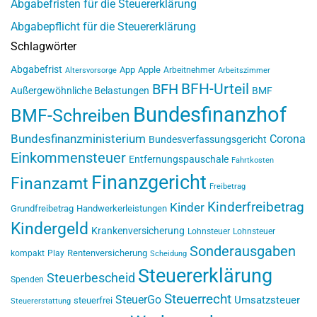
Abgabefristen für die Steuererklärung
Abgabepflicht für die Steuererklärung
Schlagwörter
Abgabefrist
App
Apple
Arbeitnehmer
Altersvorsorge
Arbeitszimmer
BFH-Urteil
BFH
Außergewöhnliche Belastungen
BMF
Bundesfinanzhof
BMF-Schreiben
Bundesfinanzministerium
Corona
Bundesverfassungsgericht
Einkommensteuer
Entfernungspauschale
Fahrtkosten
Finanzgericht
Finanzamt
Freibetrag
Kinderfreibetrag
Kinder
Grundfreibetrag
Handwerkerleistungen
Kindergeld
Krankenversicherung
Lohnsteuer
Lohnsteuer
Sonderausgaben
Rentenversicherung
kompakt
Play
Scheidung
Steuererklärung
Steuerbescheid
Spenden
Steuerrecht
SteuerGo
Umsatzsteuer
steuerfrei
Steuererstattung