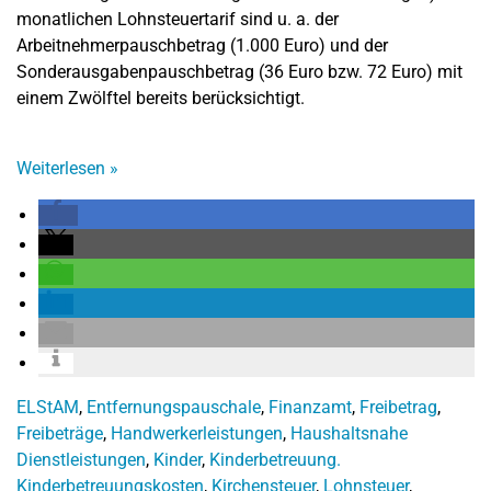
monatlichen Lohnsteuertarif sind u. a. der
Arbeitnehmerpauschbetrag (1.000 Euro) und der
Sonderausgabenpauschbetrag (36 Euro bzw. 72 Euro) mit
einem Zwölftel bereits berücksichtigt.
Weiterlesen
»
ELStAM
,
Entfernungspauschale
,
Finanzamt
,
Freibetrag
,
Freibeträge
,
Handwerkerleistungen
,
Haushaltsnahe
Dienstleistungen
,
Kinder
,
Kinderbetreuung.
Kinderbetreuungskosten
,
Kirchensteuer
,
Lohnsteuer
,