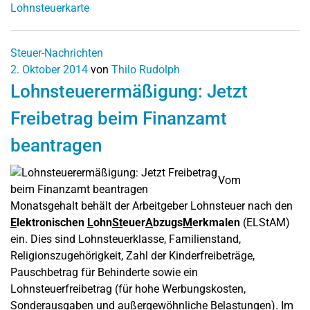
Lohnsteuerkarte
Steuer-Nachrichten
2. Oktober 2014
von
Thilo Rudolph
Lohnsteuerermäßigung: Jetzt
Freibetrag beim Finanzamt
beantragen
Vom
Monatsgehalt behält der Arbeitgeber Lohnsteuer nach den
E
lektronischen
L
ohn
St
euer
A
bzugs
M
erkmalen
(ELStAM)
ein. Dies sind Lohnsteuerklasse, Familienstand,
Religionszugehörigkeit, Zahl der Kinderfreibeträge,
Pauschbetrag für Behinderte sowie ein
Lohnsteuerfreibetrag (für hohe Werbungskosten,
Sonderausgaben und außergewöhnliche Belastungen). Im