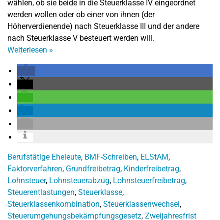
wählen, ob sie beide in die Steuerklasse IV eingeordnet
werden wollen oder ob einer von ihnen (der
Höherverdienende) nach Steuerklasse III und der andere
nach Steuerklasse V besteuert werden will.
Weiterlesen
»
Berufstätige Eheleute
,
BMF-Schreiben
,
ELStAM
,
Faktorverfahren
,
Grundfreibetrag
,
Kinderfreibetrag
,
Lohnsteuer
,
Lohnsteuerabzug
,
Lohnsteuerfreibetrag
,
Steuerentlastungen
,
Steuerklasse
,
Steuerklassenkombination
,
Steuerklassenwechsel
,
Steuerumgehungsbekämpfungsgesetz
,
Zweijahresfrist