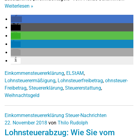
Weiterlesen
»
Einkommensteuererklärung
,
ELStAM
,
Lohnsteuerermäßigung
,
Lohnsteuerfreibetrag
,
ohnsteuer-
Freibetrag
,
Steuererklärung
,
Steuererstattung
,
Weihnachtsgeld
Einkommensteuererklärung
Steuer-Nachrichten
22. November 2018
von
Thilo Rudolph
Lohnsteuerabzug: Wie Sie vom