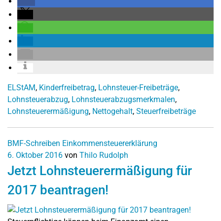
ELStAM
,
Kinderfreibetrag
,
Lohnsteuer-Freibeträge
,
Lohnsteuerabzug
,
Lohnsteuerabzugsmerkmalen
,
Lohnsteuerermäßigung
,
Nettogehalt
,
Steuerfreibeträge
BMF-Schreiben
Einkommensteuererklärung
6. Oktober 2016
von
Thilo Rudolph
Jetzt Lohnsteuerermäßigung für
2017 beantragen!