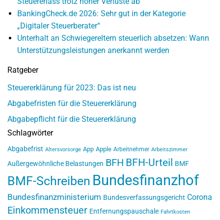
Steuererlass trotz hoher Verluste ab
BankingCheck.de 2026: Sehr gut in der Kategorie
„Digitaler Steuerberater“
Unterhalt an Schwiegereltern steuerlich absetzen: Wann
Unterstützungsleistungen anerkannt werden
Ratgeber
Steuererklärung für 2023: Das ist neu
Abgabefristen für die Steuererklärung
Abgabepflicht für die Steuererklärung
Schlagwörter
Abgabefrist
App
Apple
Arbeitnehmer
Altersvorsorge
Arbeitszimmer
BFH-Urteil
BFH
Außergewöhnliche Belastungen
BMF
Bundesfinanzhof
BMF-Schreiben
Bundesfinanzministerium
Corona
Bundesverfassungsgericht
Einkommensteuer
Entfernungspauschale
Fahrtkosten