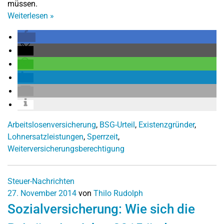
müssen.
Weiterlesen
»
Arbeitslosenversicherung
,
BSG-Urteil
,
Existenzgründer
,
Lohnersatzleistungen
,
Sperrzeit
,
Weiterversicherungsberechtigung
Steuer-Nachrichten
27. November 2014
von
Thilo Rudolph
Sozialversicherung: Wie sich die