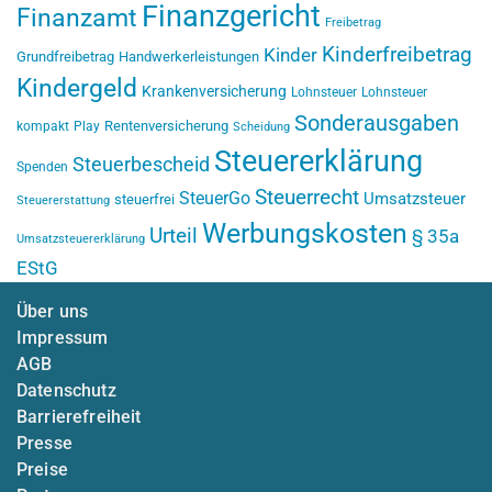
Finanzgericht
Finanzamt
Freibetrag
Kinderfreibetrag
Kinder
Grundfreibetrag
Handwerkerleistungen
Kindergeld
Krankenversicherung
Lohnsteuer
Lohnsteuer
Sonderausgaben
Rentenversicherung
kompakt
Play
Scheidung
Steuererklärung
Steuerbescheid
Spenden
Steuerrecht
SteuerGo
Umsatzsteuer
steuerfrei
Steuererstattung
Werbungskosten
Urteil
§ 35a
Umsatzsteuererklärung
EStG
Über uns
Impressum
AGB
Datenschutz
Barrierefreiheit
Presse
Preise