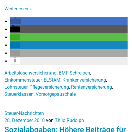
Weiterlesen
»
Arbeitslosenversicherung
,
BMF-Schreiben
,
Einkommensteuer
,
ELStAM
,
Krankenversicherung
,
Lohnsteuer
,
Pflegeversicherung
,
Rentenversicherung
,
Steuerklassen
,
Vorsorgepauschale
Steuer-Nachrichten
28. Dezember 2018
von
Thilo Rudolph
Sozialabgaben: Höhere Beiträge für