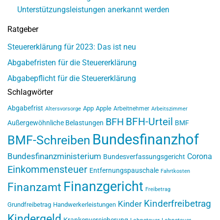
Unterstützungsleistungen anerkannt werden
Ratgeber
Steuererklärung für 2023: Das ist neu
Abgabefristen für die Steuererklärung
Abgabepflicht für die Steuererklärung
Schlagwörter
Abgabefrist
App
Apple
Arbeitnehmer
Altersvorsorge
Arbeitszimmer
BFH-Urteil
BFH
Außergewöhnliche Belastungen
BMF
Bundesfinanzhof
BMF-Schreiben
Bundesfinanzministerium
Corona
Bundesverfassungsgericht
Einkommensteuer
Entfernungspauschale
Fahrtkosten
Finanzgericht
Finanzamt
Freibetrag
Kinderfreibetrag
Kinder
Grundfreibetrag
Handwerkerleistungen
Kindergeld