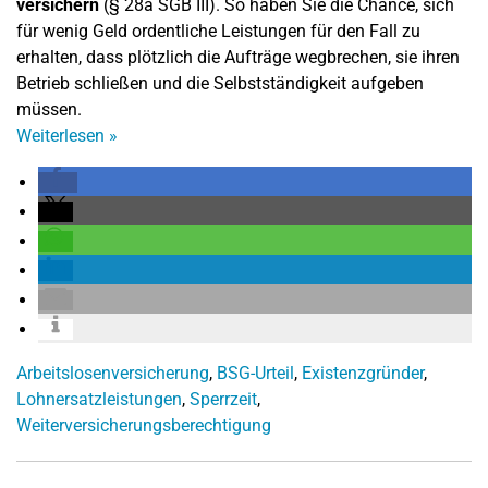
versichern
(§ 28a SGB III). So haben Sie die Chance, sich
für wenig Geld ordentliche Leistungen für den Fall zu
erhalten, dass plötzlich die Aufträge wegbrechen, sie ihren
Betrieb schließen und die Selbstständigkeit aufgeben
müssen.
Weiterlesen
»
Arbeitslosenversicherung
,
BSG-Urteil
,
Existenzgründer
,
Lohnersatzleistungen
,
Sperrzeit
,
Weiterversicherungsberechtigung