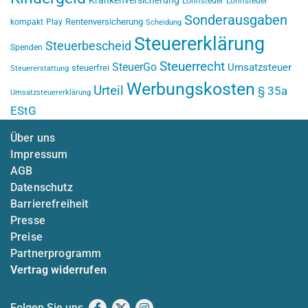
Krankenversicherung
Lohnsteuer
Lohnsteuer
Sonderausgaben
Rentenversicherung
kompakt
Play
Scheidung
Steuererklärung
Steuerbescheid
Spenden
Steuerrecht
SteuerGo
Umsatzsteuer
steuerfrei
Steuererstattung
Werbungskosten
Urteil
§ 35a
Umsatzsteuererklärung
EStG
Über uns
Impressum
AGB
Datenschutz
Barrierefreiheit
Presse
Preise
Partnerprogramm
Vertrag widerrufen
Folgen Sie uns
Facebook
X
Instagram