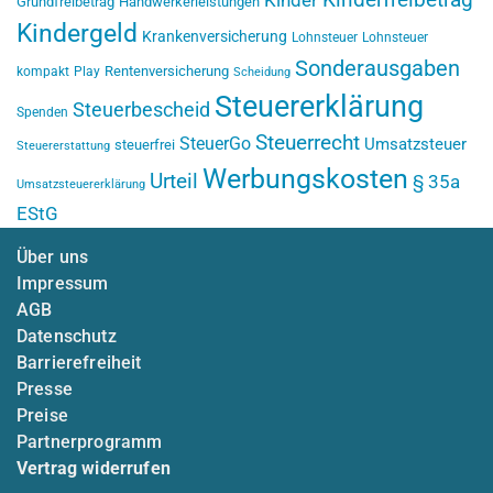
Kinderfreibetrag
Kinder
Grundfreibetrag
Handwerkerleistungen
Kindergeld
Krankenversicherung
Lohnsteuer
Lohnsteuer
Sonderausgaben
Rentenversicherung
kompakt
Play
Scheidung
Steuererklärung
Steuerbescheid
Spenden
Steuerrecht
SteuerGo
Umsatzsteuer
steuerfrei
Steuererstattung
Werbungskosten
Urteil
§ 35a
Umsatzsteuererklärung
EStG
Über uns
Impressum
AGB
Datenschutz
Barrierefreiheit
Presse
Preise
Partnerprogramm
Vertrag widerrufen