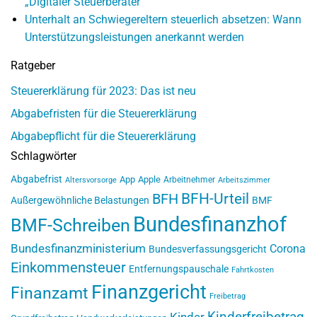
„Digitaler Steuerberater“
Unterhalt an Schwiegereltern steuerlich absetzen: Wann
Unterstützungsleistungen anerkannt werden
Ratgeber
Steuererklärung für 2023: Das ist neu
Abgabefristen für die Steuererklärung
Abgabepflicht für die Steuererklärung
Schlagwörter
Abgabefrist
App
Apple
Arbeitnehmer
Altersvorsorge
Arbeitszimmer
BFH-Urteil
BFH
Außergewöhnliche Belastungen
BMF
Bundesfinanzhof
BMF-Schreiben
Bundesfinanzministerium
Corona
Bundesverfassungsgericht
Einkommensteuer
Entfernungspauschale
Fahrtkosten
Finanzgericht
Finanzamt
Freibetrag