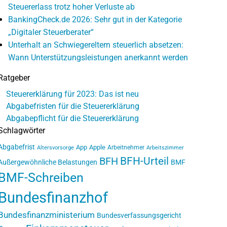
Steuererlass trotz hoher Verluste ab
BankingCheck.de 2026: Sehr gut in der Kategorie
„Digitaler Steuerberater“
Unterhalt an Schwiegereltern steuerlich absetzen:
Wann Unterstützungsleistungen anerkannt werden
Ratgeber
Steuererklärung für 2023: Das ist neu
Abgabefristen für die Steuererklärung
Abgabepflicht für die Steuererklärung
Schlagwörter
Abgabefrist
App
Apple
Arbeitnehmer
Altersvorsorge
Arbeitszimmer
BFH-Urteil
BFH
Außergewöhnliche Belastungen
BMF
BMF-Schreiben
Bundesfinanzhof
Bundesfinanzministerium
Bundesverfassungsgericht