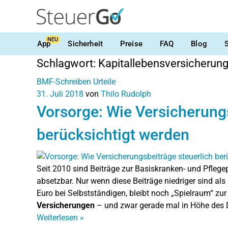
NEU
App
Sicherheit
Preise
FAQ
Blog
Schlagwort:
Kapitallebensversicherun
BMF-Schreiben
Urteile
31. Juli 2018
von
Thilo Rudolph
Vorsorge: Wie Versicherungs
berücksichtigt werden
Seit 2010 sind Beiträge zur Basiskranken- und Pfleg
absetzbar. Nur wenn diese Beiträge niedriger sind al
Euro bei Selbstständigen, bleibt noch „Spielraum“ zur
Versicherungen
– und zwar gerade mal in Höhe des D
Weiterlesen
»