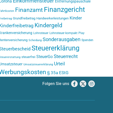
Einkommensteuer
Corona
Entfernungspauschale
Finanzgericht
Finanzamt
Fahrtkosten
Kinder
Grundfreibetrag
Handwerkerleistungen
Freibetrag
Kindergeld
Kinderfreibetrag
Krankenversicherung
Lohnsteuer
Lohnsteuer kompakt
Play
Sonderausgaben
Rentenversicherung
Spenden
Scheidung
Steuererklärung
Steuerbescheid
Steuerrecht
SteuerGo
steuerfrei
Steuererstattung
Urteil
Umsatzsteuer
Umsatzsteuererklärung
Werbungskosten
§ 35a EStG
Folgen Sie uns
Facebook
X
Instagram