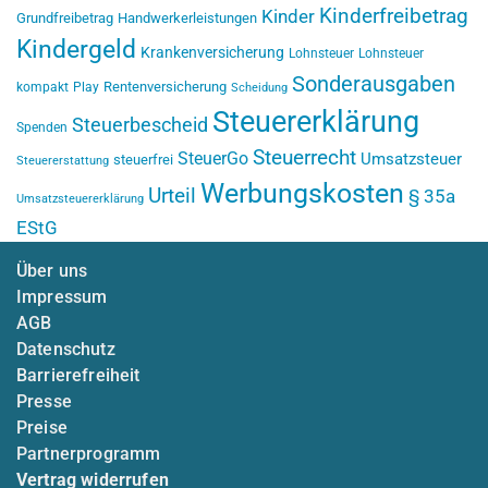
Kinderfreibetrag
Kinder
Grundfreibetrag
Handwerkerleistungen
Kindergeld
Krankenversicherung
Lohnsteuer
Lohnsteuer
Sonderausgaben
Rentenversicherung
kompakt
Play
Scheidung
Steuererklärung
Steuerbescheid
Spenden
Steuerrecht
SteuerGo
Umsatzsteuer
steuerfrei
Steuererstattung
Werbungskosten
Urteil
§ 35a
Umsatzsteuererklärung
EStG
Über uns
Impressum
AGB
Datenschutz
Barrierefreiheit
Presse
Preise
Partnerprogramm
Vertrag widerrufen