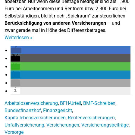
absetzbar. Nur wenn diese Beiträge niedriger sind als 1.900
Euro bei Arbeitnehmern und Rentnern bzw. 2.800 Euro bei
Selbstständigen, bleibt noch „Spielraum“ zur steuerlichen
Berücksichtigung von anderen Versicherungen
– und
zwar gerade mal in Höhe des Differenzbetrages.
Weiterlesen
»
Arbeitslosenversicherung
,
BFH-Urteil
,
BMF-Schreiben
,
Bundesfinanzhof
,
Finanzgericht
,
Kapitallebensversicherungen
,
Rentenversicherungen
,
Unfallversicherung
,
Versicherungen
,
Versicherungsbeiträge
,
Vorsorge