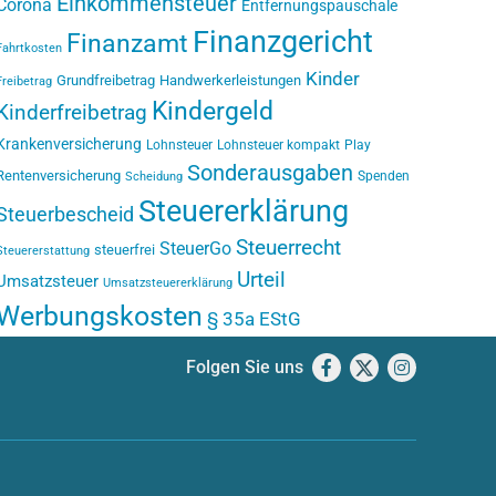
Einkommensteuer
Corona
Entfernungspauschale
Finanzgericht
Finanzamt
Fahrtkosten
Kinder
Grundfreibetrag
Handwerkerleistungen
Freibetrag
Kindergeld
Kinderfreibetrag
Krankenversicherung
Lohnsteuer
Lohnsteuer kompakt
Play
Sonderausgaben
Rentenversicherung
Spenden
Scheidung
Steuererklärung
Steuerbescheid
Steuerrecht
SteuerGo
steuerfrei
Steuererstattung
Urteil
Umsatzsteuer
Umsatzsteuererklärung
Werbungskosten
§ 35a EStG
Folgen Sie uns
Facebook
X
Instagram