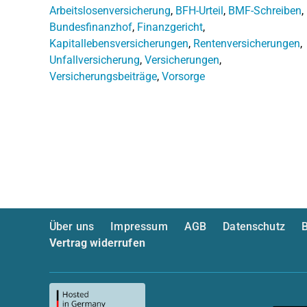
Arbeitslosenversicherung
,
BFH-Urteil
,
BMF-Schreiben
,
Bundesfinanzhof
,
Finanzgericht
,
Kapitallebensversicherungen
,
Rentenversicherungen
,
Unfallversicherung
,
Versicherungen
,
Versicherungsbeiträge
,
Vorsorge
Über uns
Impressum
AGB
Datenschutz
B
Vertrag widerrufen