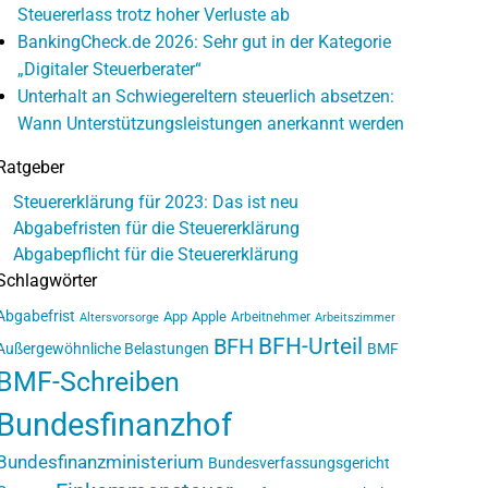
Steuererlass trotz hoher Verluste ab
BankingCheck.de 2026: Sehr gut in der Kategorie
„Digitaler Steuerberater“
Unterhalt an Schwiegereltern steuerlich absetzen:
Wann Unterstützungsleistungen anerkannt werden
Ratgeber
Steuererklärung für 2023: Das ist neu
Abgabefristen für die Steuererklärung
Abgabepflicht für die Steuererklärung
Schlagwörter
Abgabefrist
App
Apple
Arbeitnehmer
Altersvorsorge
Arbeitszimmer
BFH-Urteil
BFH
Außergewöhnliche Belastungen
BMF
BMF-Schreiben
Bundesfinanzhof
Bundesfinanzministerium
Bundesverfassungsgericht