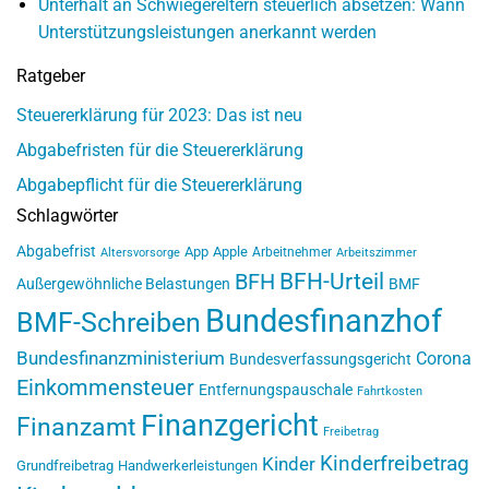
Unterhalt an Schwiegereltern steuerlich absetzen: Wann
Unterstützungsleistungen anerkannt werden
Ratgeber
Steuererklärung für 2023: Das ist neu
Abgabefristen für die Steuererklärung
Abgabepflicht für die Steuererklärung
Schlagwörter
Abgabefrist
App
Apple
Arbeitnehmer
Altersvorsorge
Arbeitszimmer
BFH-Urteil
BFH
Außergewöhnliche Belastungen
BMF
Bundesfinanzhof
BMF-Schreiben
Bundesfinanzministerium
Corona
Bundesverfassungsgericht
Einkommensteuer
Entfernungspauschale
Fahrtkosten
Finanzgericht
Finanzamt
Freibetrag
Kinderfreibetrag
Kinder
Grundfreibetrag
Handwerkerleistungen