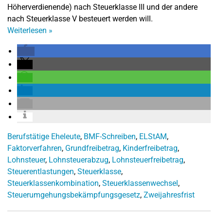
Höherverdienende) nach Steuerklasse III und der andere
nach Steuerklasse V besteuert werden will.
Weiterlesen
»
Berufstätige Eheleute
,
BMF-Schreiben
,
ELStAM
,
Faktorverfahren
,
Grundfreibetrag
,
Kinderfreibetrag
,
Lohnsteuer
,
Lohnsteuerabzug
,
Lohnsteuerfreibetrag
,
Steuerentlastungen
,
Steuerklasse
,
Steuerklassenkombination
,
Steuerklassenwechsel
,
Steuerumgehungsbekämpfungsgesetz
,
Zweijahresfrist