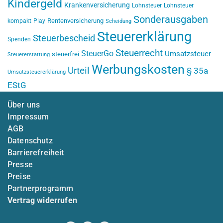
Kindergeld
Krankenversicherung
Lohnsteuer
Lohnsteuer
Sonderausgaben
Rentenversicherung
kompakt
Play
Scheidung
Steuererklärung
Steuerbescheid
Spenden
Steuerrecht
SteuerGo
Umsatzsteuer
steuerfrei
Steuererstattung
Werbungskosten
Urteil
§ 35a
Umsatzsteuererklärung
EStG
Über uns
Impressum
AGB
Datenschutz
Barrierefreiheit
Presse
Preise
Partnerprogramm
Vertrag widerrufen