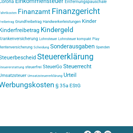
Einkommensteuer
Corona
Entfernungspauschale
Finanzgericht
Finanzamt
Fahrtkosten
Kinder
Grundfreibetrag
Handwerkerleistungen
Freibetrag
Kindergeld
Kinderfreibetrag
Krankenversicherung
Lohnsteuer
Lohnsteuer kompakt
Play
Sonderausgaben
Rentenversicherung
Spenden
Scheidung
Steuererklärung
Steuerbescheid
Steuerrecht
SteuerGo
steuerfrei
Steuererstattung
Urteil
Umsatzsteuer
Umsatzsteuererklärung
Werbungskosten
§ 35a EStG