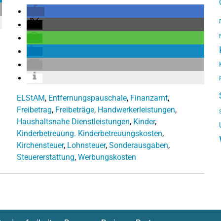
ELStAM
,
Entfernungspauschale
,
Finanzamt
,
Freibetrag
,
Freibeträge
,
Handwerkerleistungen
,
Haushaltsnahe Dienstleistungen
,
Kinder
,
Kinderbetreuung. Kinderbetreuungskosten
,
Kirchensteuer
,
Lohnsteuer
,
Sonderausgaben
,
Steuererstattung
,
Werbungskosten