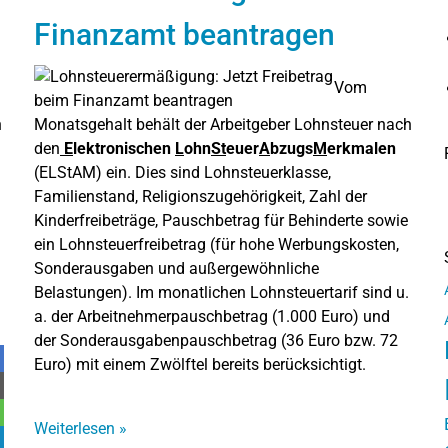
Finanzamt beantragen
Vom
n
Monatsgehalt behält der Arbeitgeber Lohnsteuer nach
den
E
lektronischen
L
ohn
St
euer
A
bzugs
M
erkmalen
(ELStAM) ein. Dies sind Lohnsteuerklasse,
Familienstand, Religionszugehörigkeit, Zahl der
Kinderfreibeträge, Pauschbetrag für Behinderte sowie
ein Lohnsteuerfreibetrag (für hohe Werbungskosten,
Sonderausgaben und außergewöhnliche
Belastungen). Im monatlichen Lohnsteuertarif sind u.
a. der Arbeitnehmerpauschbetrag (1.000 Euro) und
der Sonderausgabenpauschbetrag (36 Euro bzw. 72
Euro) mit einem Zwölftel bereits berücksichtigt.
Weiterlesen
»