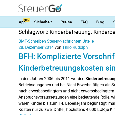
NEU
App
Sicherheit
Preise
FAQ
Blog
Schlagwort:
Kinderbetreuung. Kinderb
BMF-Schreiben
Steuer-Nachrichten
Urteile
28. Dezember 2014
von
Thilo Rudolph
BFH: Komplizierte Vorschrif
Kinderbetreuungskosten si
In den Jahren 2006 bis 2011 wurden
Kinderbetreuun
Betriebsausgaben und bei Nicht-Erwerbstätigen als 
nach erwerbsbedingtem und nicht erwerbsbedingtem 
Anspruchsvoraussetzungen eine bedeutende Rolle, wie 
waren Kinder bis zum 14. Lebens-jahr begünstigt, mal
Kosten nur zu zwei Drittel, höchstens 4 000 EUR je Ki