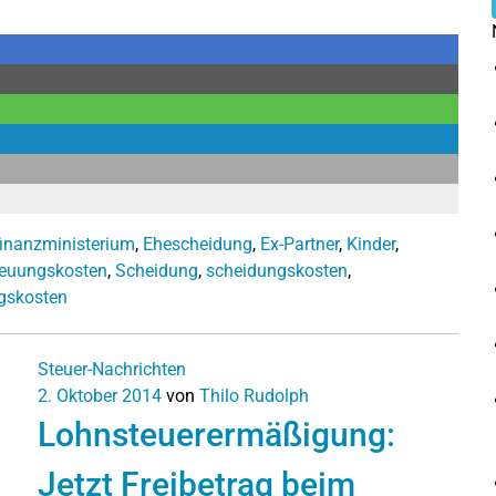
inanzministerium
,
Ehescheidung
,
Ex-Partner
,
Kinder
,
reuungskosten
,
Scheidung
,
scheidungskosten
,
gskosten
Steuer-Nachrichten
2. Oktober 2014
von
Thilo Rudolph
Lohnsteuerermäßigung:
Jetzt Freibetrag beim