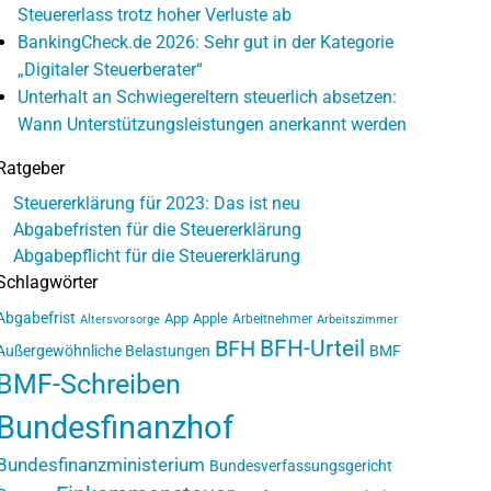
Steuererlass trotz hoher Verluste ab
BankingCheck.de 2026: Sehr gut in der Kategorie
„Digitaler Steuerberater“
Unterhalt an Schwiegereltern steuerlich absetzen:
Wann Unterstützungsleistungen anerkannt werden
Ratgeber
Steuererklärung für 2023: Das ist neu
Abgabefristen für die Steuererklärung
Abgabepflicht für die Steuererklärung
Schlagwörter
Abgabefrist
App
Apple
Arbeitnehmer
Altersvorsorge
Arbeitszimmer
BFH-Urteil
BFH
Außergewöhnliche Belastungen
BMF
BMF-Schreiben
Bundesfinanzhof
Bundesfinanzministerium
Bundesverfassungsgericht