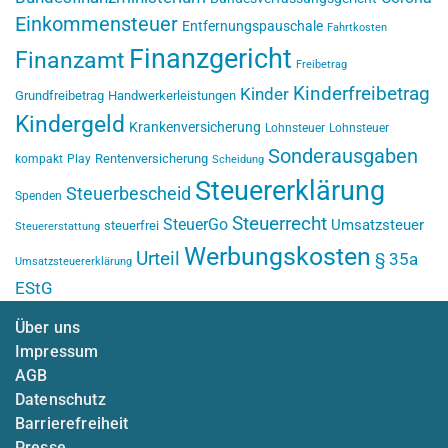
Einkommensteuer
Entfernungspauschale
Fahrtkosten
Finanzgericht
Finanzamt
Freibetrag
Kinderfreibetrag
Kinder
Grundfreibetrag
Handwerkerleistungen
Kindergeld
Krankenversicherung
Lohnsteuer
Lohnsteuer
Sonderausgaben
Rentenversicherung
kompakt
Play
Scheidung
Steuererklärung
Steuerbescheid
Spenden
Steuerrecht
SteuerGo
Umsatzsteuer
steuerfrei
Steuererstattung
Werbungskosten
Urteil
§ 35a
Umsatzsteuererklärung
EStG
Über uns
Impressum
AGB
Datenschutz
Barrierefreiheit
Presse