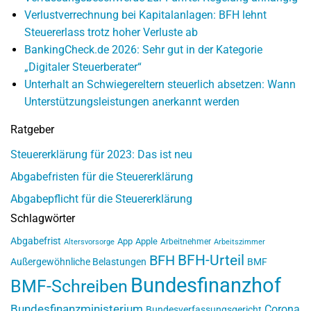
Verlustverrechnung bei Kapitalanlagen: BFH lehnt
Steuererlass trotz hoher Verluste ab
BankingCheck.de 2026: Sehr gut in der Kategorie
„Digitaler Steuerberater“
Unterhalt an Schwiegereltern steuerlich absetzen: Wann
Unterstützungsleistungen anerkannt werden
Ratgeber
Steuererklärung für 2023: Das ist neu
Abgabefristen für die Steuererklärung
Abgabepflicht für die Steuererklärung
Schlagwörter
Abgabefrist
App
Apple
Arbeitnehmer
Altersvorsorge
Arbeitszimmer
BFH-Urteil
BFH
Außergewöhnliche Belastungen
BMF
Bundesfinanzhof
BMF-Schreiben
Bundesfinanzministerium
Corona
Bundesverfassungsgericht