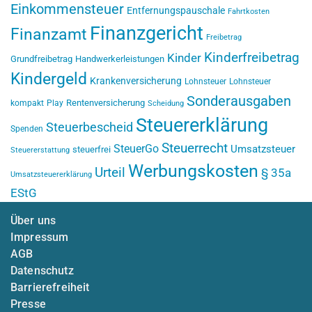
Einkommensteuer
Entfernungspauschale
Fahrtkosten
Finanzgericht
Finanzamt
Freibetrag
Kinderfreibetrag
Kinder
Grundfreibetrag
Handwerkerleistungen
Kindergeld
Krankenversicherung
Lohnsteuer
Lohnsteuer
Sonderausgaben
Rentenversicherung
kompakt
Play
Scheidung
Steuererklärung
Steuerbescheid
Spenden
Steuerrecht
SteuerGo
Umsatzsteuer
steuerfrei
Steuererstattung
Werbungskosten
Urteil
§ 35a
Umsatzsteuererklärung
EStG
Über uns
Impressum
AGB
Datenschutz
Barrierefreiheit
Presse