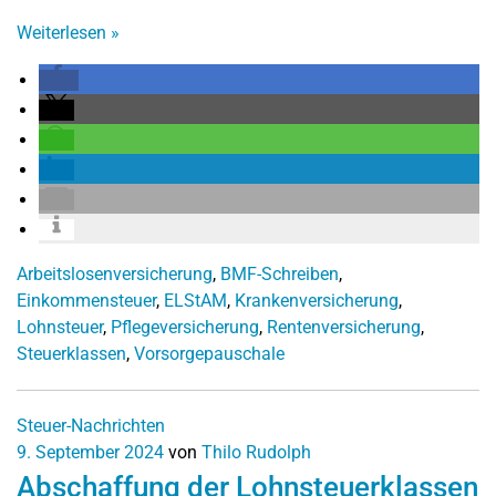
Weiterlesen
»
Arbeitslosenversicherung
,
BMF-Schreiben
,
Einkommensteuer
,
ELStAM
,
Krankenversicherung
,
Lohnsteuer
,
Pflegeversicherung
,
Rentenversicherung
,
Steuerklassen
,
Vorsorgepauschale
Steuer-Nachrichten
9. September 2024
von
Thilo Rudolph
Abschaffung der Lohnsteuerklassen