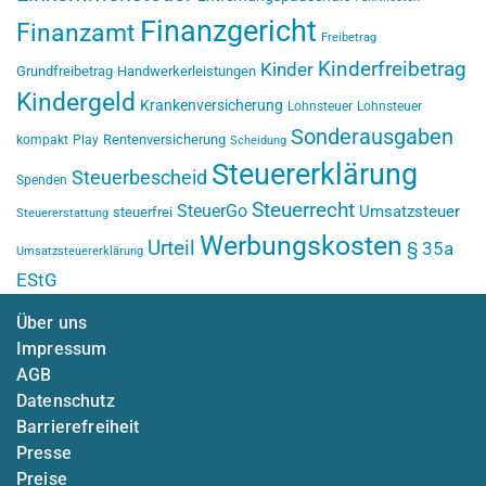
Finanzgericht
Finanzamt
Freibetrag
Kinderfreibetrag
Kinder
Grundfreibetrag
Handwerkerleistungen
Kindergeld
Krankenversicherung
Lohnsteuer
Lohnsteuer
Sonderausgaben
Rentenversicherung
kompakt
Play
Scheidung
Steuererklärung
Steuerbescheid
Spenden
Steuerrecht
SteuerGo
Umsatzsteuer
steuerfrei
Steuererstattung
Werbungskosten
Urteil
§ 35a
Umsatzsteuererklärung
EStG
Über uns
Impressum
AGB
Datenschutz
Barrierefreiheit
Presse
Preise