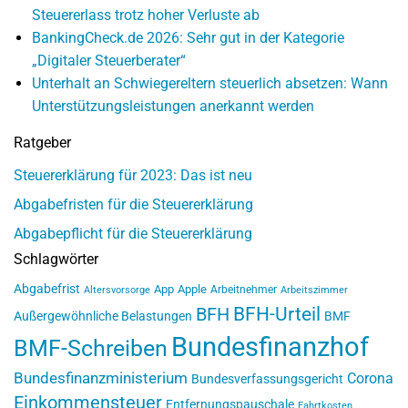
Steuererlass trotz hoher Verluste ab
BankingCheck.de 2026: Sehr gut in der Kategorie
„Digitaler Steuerberater“
Unterhalt an Schwiegereltern steuerlich absetzen: Wann
Unterstützungsleistungen anerkannt werden
Ratgeber
Steuererklärung für 2023: Das ist neu
Abgabefristen für die Steuererklärung
Abgabepflicht für die Steuererklärung
Schlagwörter
Abgabefrist
App
Apple
Arbeitnehmer
Altersvorsorge
Arbeitszimmer
BFH-Urteil
BFH
Außergewöhnliche Belastungen
BMF
Bundesfinanzhof
BMF-Schreiben
Bundesfinanzministerium
Corona
Bundesverfassungsgericht
Einkommensteuer
Entfernungspauschale
Fahrtkosten