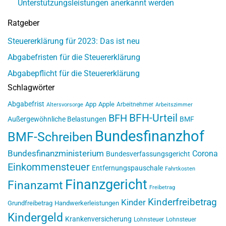
Unterstützungsleistungen anerkannt werden
Ratgeber
Steuererklärung für 2023: Das ist neu
Abgabefristen für die Steuererklärung
Abgabepflicht für die Steuererklärung
Schlagwörter
Abgabefrist
App
Apple
Arbeitnehmer
Altersvorsorge
Arbeitszimmer
BFH-Urteil
BFH
Außergewöhnliche Belastungen
BMF
Bundesfinanzhof
BMF-Schreiben
Bundesfinanzministerium
Corona
Bundesverfassungsgericht
Einkommensteuer
Entfernungspauschale
Fahrtkosten
Finanzgericht
Finanzamt
Freibetrag
Kinderfreibetrag
Kinder
Grundfreibetrag
Handwerkerleistungen
Kindergeld
Krankenversicherung
Lohnsteuer
Lohnsteuer