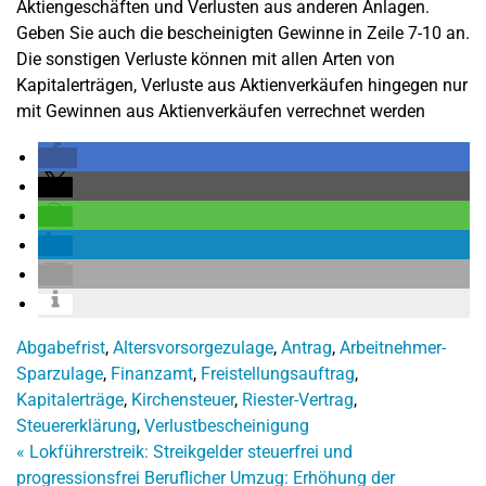
Aktiengeschäften und Verlusten aus anderen Anlagen.
Geben Sie auch die bescheinigten Gewinne in Zeile 7-10 an.
Die sonstigen Verluste können mit allen Arten von
Kapitalerträgen, Verluste aus Aktienverkäufen hingegen nur
mit Gewinnen aus Aktienverkäufen verrechnet werden
Abgabefrist
,
Altersvorsorgezulage
,
Antrag
,
Arbeitnehmer-
Sparzulage
,
Finanzamt
,
Freistellungsauftrag
,
Kapitalerträge
,
Kirchensteuer
,
Riester-Vertrag
,
Steuererklärung
,
Verlustbescheinigung
«
Lokführerstreik: Streikgelder steuerfrei und
progressionsfrei
Beruflicher Umzug: Erhöhung der