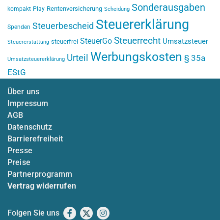
Sonderausgaben
Rentenversicherung
kompakt
Play
Scheidung
Steuererklärung
Steuerbescheid
Spenden
Steuerrecht
SteuerGo
Umsatzsteuer
steuerfrei
Steuererstattung
Werbungskosten
Urteil
§ 35a
Umsatzsteuererklärung
EStG
Über uns
Impressum
AGB
Datenschutz
Barrierefreiheit
Presse
Preise
Partnerprogramm
Vertrag widerrufen
Folgen Sie uns
Facebook
X
Instagram