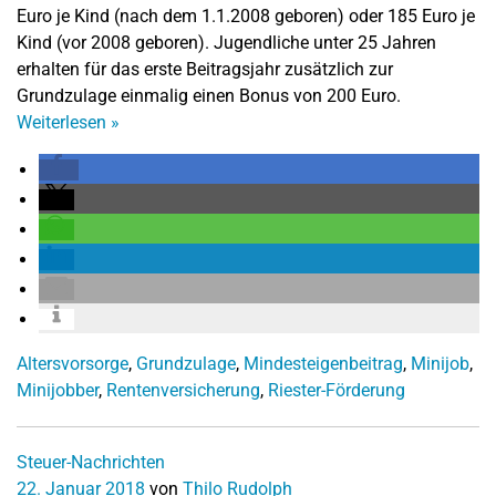
Euro je Kind (nach dem 1.1.2008 geboren) oder 185 Euro je
Kind (vor 2008 geboren). Jugendliche unter 25 Jahren
erhalten für das erste Beitragsjahr zusätzlich zur
Grundzulage einmalig einen Bonus von 200 Euro.
Weiterlesen
»
Altersvorsorge
,
Grundzulage
,
Mindesteigenbeitrag
,
Minijob
,
Minijobber
,
Rentenversicherung
,
Riester-Förderung
Steuer-Nachrichten
22. Januar 2018
von
Thilo Rudolph