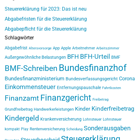
Steuererklärung für 2023: Das ist neu
Abgabefristen für die Steuererklärung
Abgabepflicht für die Steuererklärung
Schlagwörter
Abgabefrist
App
Apple
Arbeitnehmer
Altersvorsorge
Arbeitszimmer
BFH-Urteil
BFH
Außergewöhnliche Belastungen
BMF
Bundesfinanzhof
BMF-Schreiben
Bundesfinanzministerium
Corona
Bundesverfassungsgericht
Einkommensteuer
Entfernungspauschale
Fahrtkosten
Finanzgericht
Finanzamt
Freibetrag
Kinderfreibetrag
Kinder
Grundfreibetrag
Handwerkerleistungen
Kindergeld
Krankenversicherung
Lohnsteuer
Lohnsteuer
Sonderausgaben
Rentenversicherung
kompakt
Play
Scheidung
Steuererklärung
Steuerbescheid