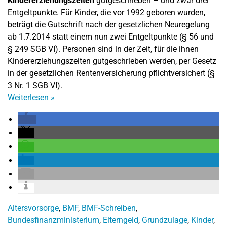
Kindererziehungszeiten
gutgeschrieben – und zwar drei
Entgeltpunkte. Für Kinder, die vor 1992 geboren wurden,
beträgt die Gutschrift nach der gesetzlichen Neuregelung
ab 1.7.2014 statt einem nun zwei Entgeltpunkte (§ 56 und
§ 249 SGB VI). Personen sind in der Zeit, für die ihnen
Kindererziehungszeiten gutgeschrieben werden, per Gesetz
in der gesetzlichen Rentenversicherung pflichtversichert (§
3 Nr. 1 SGB VI).
Weiterlesen
»
Altersvorsorge
,
BMF
,
BMF-Schreiben
,
Bundesfinanzministerium
,
Elterngeld
,
Grundzulage
,
Kinder
,