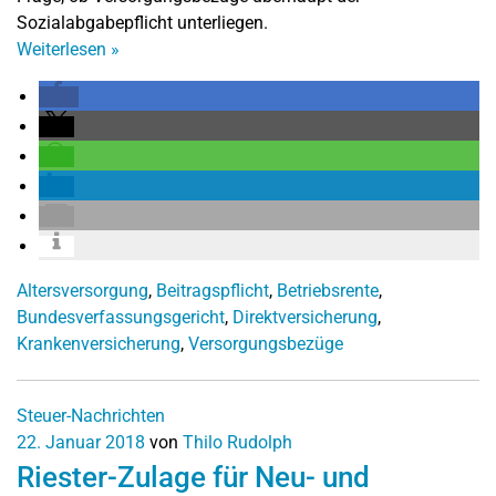
Sozialabgabepflicht unterliegen.
Weiterlesen
»
Altersversorgung
,
Beitragspflicht
,
Betriebsrente
,
Bundesverfassungsgericht
,
Direktversicherung
,
Krankenversicherung
,
Versorgungsbezüge
Steuer-Nachrichten
22. Januar 2018
von
Thilo Rudolph
Riester-Zulage für Neu- und