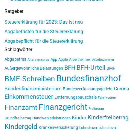
Ratgeber
Steuererklärung für 2023: Das ist neu
Abgabefristen für die Steuererklärung
Abgabepflicht für die Steuererklärung
Schlagwörter
Abgabefrist
App
Apple
Arbeitnehmer
Altersvorsorge
Arbeitszimmer
BFH-Urteil
BFH
Außergewöhnliche Belastungen
BMF
Bundesfinanzhof
BMF-Schreiben
Bundesfinanzministerium
Corona
Bundesverfassungsgericht
Einkommensteuer
Entfernungspauschale
Fahrtkosten
Finanzgericht
Finanzamt
Freibetrag
Kinderfreibetrag
Kinder
Grundfreibetrag
Handwerkerleistungen
Kindergeld
Krankenversicherung
Lohnsteuer
Lohnsteuer