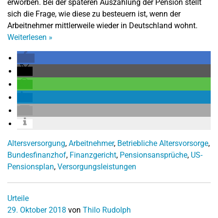
erworben. Bei der späteren Auszahlung der Pension stellt
sich die Frage, wie diese zu besteuern ist, wenn der
Arbeitnehmer mittlerweile wieder in Deutschland wohnt.
Weiterlesen
»
Altersversorgung
,
Arbeitnehmer
,
Betriebliche Altersvorsorge
,
Bundesfinanzhof
,
Finanzgericht
,
Pensionsansprüche
,
US-
Pensionsplan
,
Versorgungsleistungen
Urteile
29. Oktober 2018
von
Thilo Rudolph