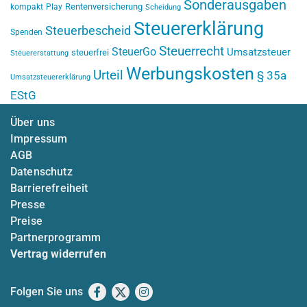
Sonderausgaben
Rentenversicherung
kompakt
Play
Scheidung
Steuererklärung
Steuerbescheid
Spenden
Steuerrecht
SteuerGo
Umsatzsteuer
steuerfrei
Steuererstattung
Werbungskosten
Urteil
§ 35a
Umsatzsteuererklärung
EStG
Über uns
Impressum
AGB
Datenschutz
Barrierefreiheit
Presse
Preise
Partnerprogramm
Vertrag widerrufen
Folgen Sie uns
Facebook
X
Instagram