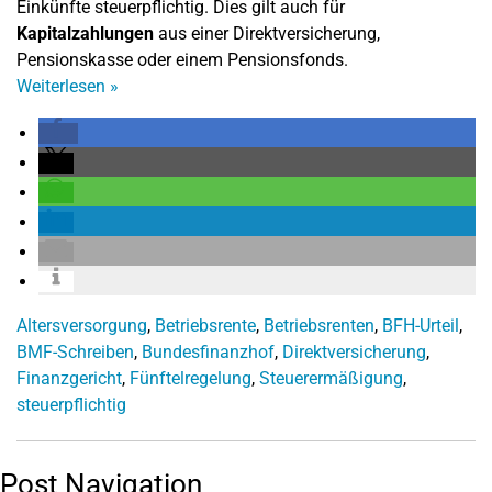
Einkünfte steuerpflichtig. Dies gilt auch für
Kapitalzahlungen
aus einer Direktversicherung,
Pensionskasse oder einem Pensionsfonds.
Weiterlesen
»
Altersversorgung
,
Betriebsrente
,
Betriebsrenten
,
BFH-Urteil
,
BMF-Schreiben
,
Bundesfinanzhof
,
Direktversicherung
,
Finanzgericht
,
Fünftelregelung
,
Steuerermäßigung
,
steuerpflichtig
Post Navigation