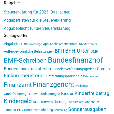
Ratgeber
Steuererklärung für 2023: Das ist neu
Abgabefristen für die Steuererklärung
Abgabepflicht für die Steuererklärung
Schlagwörter
Abgabefrist
App
Apple
Arbeitnehmer
Altersvorsorge
Arbeitszimmer
BFH-Urteil
BFH
Außergewöhnliche Belastungen
BMF
Bundesfinanzhof
BMF-Schreiben
Bundesfinanzministerium
Corona
Bundesverfassungsgericht
Einkommensteuer
Entfernungspauschale
Fahrtkosten
Finanzgericht
Finanzamt
Freibetrag
Kinderfreibetrag
Kinder
Grundfreibetrag
Handwerkerleistungen
Kindergeld
Krankenversicherung
Lohnsteuer
Lohnsteuer
Sonderausgaben
Rentenversicherung
kompakt
Play
Scheidung