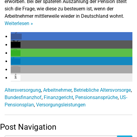
erworben. Bei der späteren Auszahlung der Pension stellt
sich die Frage, wie diese zu besteuern ist, wenn der
Arbeitnehmer mittlerweile wieder in Deutschland wohnt.
Weiterlesen
»
Altersversorgung
,
Arbeitnehmer
,
Betriebliche Altersvorsorge
,
Bundesfinanzhof
,
Finanzgericht
,
Pensionsansprüche
,
US-
Pensionsplan
,
Versorgungsleistungen
Post Navigation