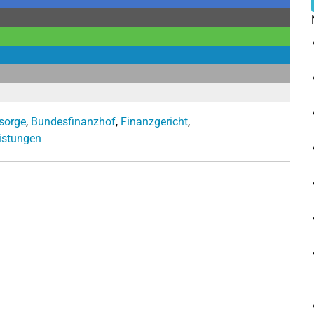
rsorge
,
Bundesfinanzhof
,
Finanzgericht
,
istungen