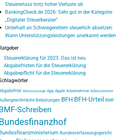
Steuererlass trotz hoher Verluste ab
BankingCheck.de 2026: Sehr gut in der Kategorie
„Digitaler Steuerberater“
Unterhalt an Schwiegereltern steuerlich absetzen:
Wann Unterstützungsleistungen anerkannt werden
Ratgeber
Steuererklärung für 2023: Das ist neu
Abgabefristen für die Steuererklärung
Abgabepflicht für die Steuererklärung
Schlagwörter
Abgabefrist
App
Apple
Arbeitnehmer
Altersvorsorge
Arbeitszimmer
BFH-Urteil
BFH
Außergewöhnliche Belastungen
BMF
BMF-Schreiben
Bundesfinanzhof
Bundesfinanzministerium
Bundesverfassungsgericht