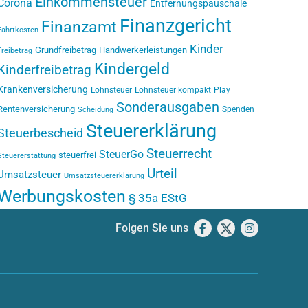
Einkommensteuer
Corona
Entfernungspauschale
Finanzgericht
Finanzamt
Fahrtkosten
Kinder
Grundfreibetrag
Handwerkerleistungen
Freibetrag
Kindergeld
Kinderfreibetrag
Krankenversicherung
Lohnsteuer
Lohnsteuer kompakt
Play
Sonderausgaben
Rentenversicherung
Spenden
Scheidung
Steuererklärung
Steuerbescheid
Steuerrecht
SteuerGo
steuerfrei
Steuererstattung
Urteil
Umsatzsteuer
Umsatzsteuererklärung
Werbungskosten
§ 35a EStG
Folgen Sie uns
Facebook
X
Instagram