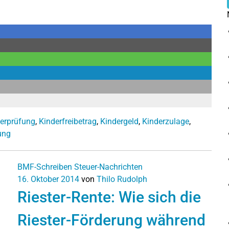
erprüfung
,
Kinderfreibetrag
,
Kindergeld
,
Kinderzulage
,
ung
BMF-Schreiben
Steuer-Nachrichten
16. Oktober 2014
von
Thilo Rudolph
Riester-Rente: Wie sich die
Riester-Förderung während