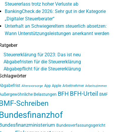
Steuererlass trotz hoher Verluste ab
BankingCheck.de 2026: Sehr gut in der Kategorie
„Digitaler Steuerberater“
Unterhalt an Schwiegereltern steuerlich absetzen:
Wann Unterstützungsleistungen anerkannt werden
Ratgeber
Steuererklärung für 2023: Das ist neu
Abgabefristen für die Steuererklärung
Abgabepflicht für die Steuererklärung
Schlagwörter
Abgabefrist
App
Apple
Arbeitnehmer
Altersvorsorge
Arbeitszimmer
BFH-Urteil
BFH
Außergewöhnliche Belastungen
BMF
BMF-Schreiben
Bundesfinanzhof
Bundesfinanzministerium
Bundesverfassungsgericht