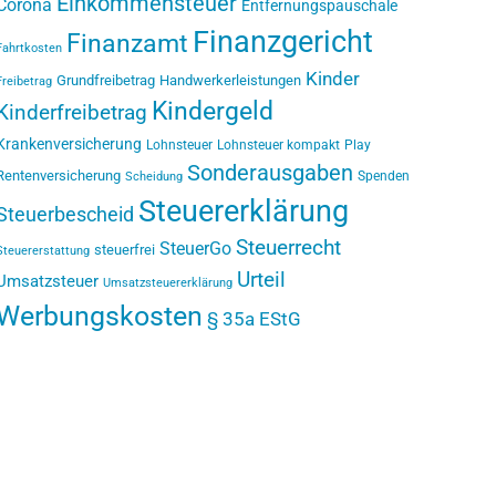
Einkommensteuer
Corona
Entfernungspauschale
Finanzgericht
Finanzamt
Fahrtkosten
Kinder
Grundfreibetrag
Handwerkerleistungen
Freibetrag
Kindergeld
Kinderfreibetrag
Krankenversicherung
Lohnsteuer
Lohnsteuer kompakt
Play
Sonderausgaben
Rentenversicherung
Spenden
Scheidung
Steuererklärung
Steuerbescheid
Steuerrecht
SteuerGo
steuerfrei
Steuererstattung
Urteil
Umsatzsteuer
Umsatzsteuererklärung
Werbungskosten
§ 35a EStG