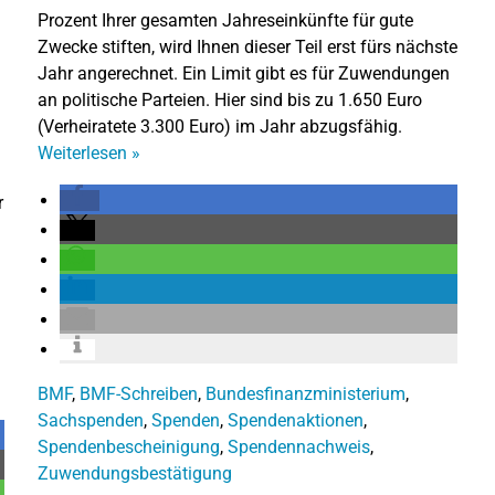
Prozent Ihrer gesamten Jahreseinkünfte für gute
Zwecke stiften, wird Ihnen dieser Teil erst fürs nächste
Jahr angerechnet. Ein Limit gibt es für Zuwendungen
an politische Parteien. Hier sind bis zu 1.650 Euro
(Verheiratete 3.300 Euro) im Jahr abzugsfähig.
Weiterlesen
»
r
BMF
,
BMF-Schreiben
,
Bundesfinanzministerium
,
Sachspenden
,
Spenden
,
Spendenaktionen
,
Spendenbescheinigung
,
Spendennachweis
,
Zuwendungsbestätigung