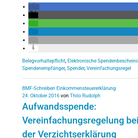
Belegvorhaltepflicht
,
Elektronische Spendenbeschein
Spendenempfänger
,
Spender
,
Vereinfachungsregel
BMF-Schreiben
Einkommensteuererklärung
24. Oktober 2016
von
Thilo Rudolph
Aufwandsspende:
Vereinfachungsregelung be
der Verzichtserklärung