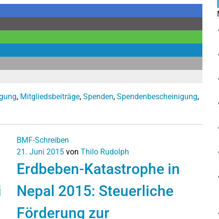
igung
,
Mitgliedsbeiträge
,
Spenden
,
Spendenbescheinigung
,
BMF-Schreiben
21. Juni 2015
von
Thilo Rudolph
Erdbeben-Katastrophe in
i
Nepal 2015: Steuerliche
Förderung zur