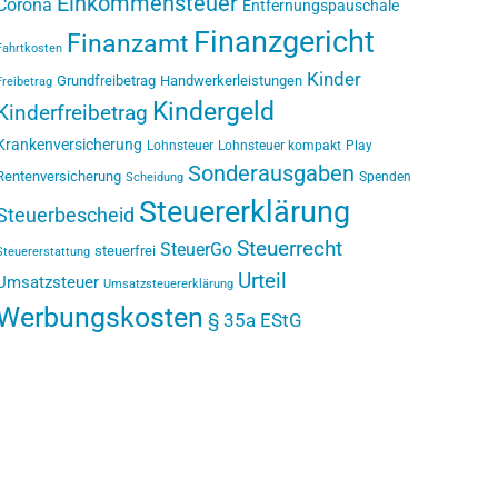
Einkommensteuer
Corona
Entfernungspauschale
Finanzgericht
Finanzamt
Fahrtkosten
Kinder
Grundfreibetrag
Handwerkerleistungen
Freibetrag
Kindergeld
Kinderfreibetrag
Krankenversicherung
Lohnsteuer
Lohnsteuer kompakt
Play
Sonderausgaben
Rentenversicherung
Spenden
Scheidung
Steuererklärung
Steuerbescheid
Steuerrecht
SteuerGo
steuerfrei
Steuererstattung
Urteil
Umsatzsteuer
Umsatzsteuererklärung
Werbungskosten
§ 35a EStG