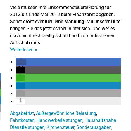
Viele müssen Ihre Einkommensteuererklärung für
2012 bis Ende Mai 2013 beim Finanzamt abgeben.
Sonst droht eventuell eine
Mahnung
. Mit unserer Hilfe
bringen Sie das jetzt schnell hinter sich. Und wer es
doch nicht rechtzeitig schafft holt zumindest einen
Aufschub raus.
Weiterlesen
»
Abgabefrist
,
Außergewöhnliche Belastung
,
Fahrtkosten
,
Handwerkerleistungen
,
Haushaltsnahe
Dienstleistungen
,
Kirchensteuer
,
Sonderausgaben
,