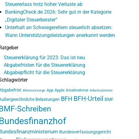
Steuererlass trotz hoher Verluste ab
BankingCheck.de 2026: Sehr gut in der Kategorie
„Digitaler Steuerberater“
Unterhalt an Schwiegereltern steuerlich absetzen:
Wann Unterstützungsleistungen anerkannt werden
Ratgeber
Steuererklärung für 2023: Das ist neu
Abgabefristen für die Steuererklärung
Abgabepflicht für die Steuererklärung
Schlagwörter
Abgabefrist
App
Apple
Arbeitnehmer
Altersvorsorge
Arbeitszimmer
BFH-Urteil
BFH
Außergewöhnliche Belastungen
BMF
BMF-Schreiben
Bundesfinanzhof
Bundesfinanzministerium
Bundesverfassungsgericht