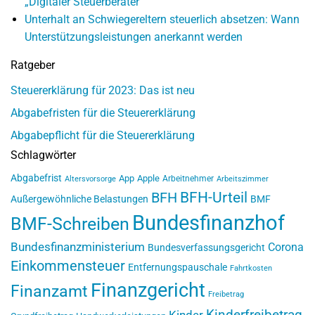
„Digitaler Steuerberater“
Unterhalt an Schwiegereltern steuerlich absetzen: Wann
Unterstützungsleistungen anerkannt werden
Ratgeber
Steuererklärung für 2023: Das ist neu
Abgabefristen für die Steuererklärung
Abgabepflicht für die Steuererklärung
Schlagwörter
Abgabefrist
App
Apple
Arbeitnehmer
Altersvorsorge
Arbeitszimmer
BFH-Urteil
BFH
Außergewöhnliche Belastungen
BMF
Bundesfinanzhof
BMF-Schreiben
Bundesfinanzministerium
Corona
Bundesverfassungsgericht
Einkommensteuer
Entfernungspauschale
Fahrtkosten
Finanzgericht
Finanzamt
Freibetrag