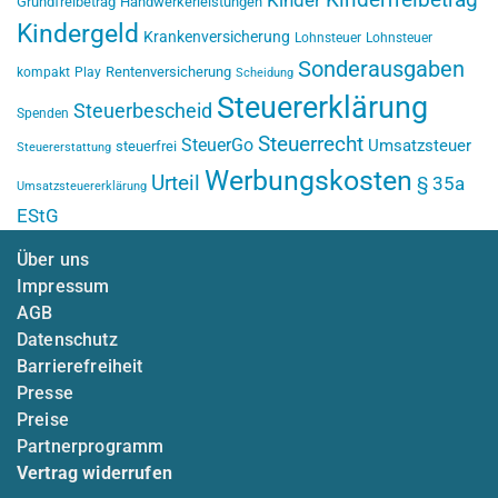
Kinderfreibetrag
Kinder
Grundfreibetrag
Handwerkerleistungen
Kindergeld
Krankenversicherung
Lohnsteuer
Lohnsteuer
Sonderausgaben
Rentenversicherung
kompakt
Play
Scheidung
Steuererklärung
Steuerbescheid
Spenden
Steuerrecht
SteuerGo
Umsatzsteuer
steuerfrei
Steuererstattung
Werbungskosten
Urteil
§ 35a
Umsatzsteuererklärung
EStG
Über uns
Impressum
AGB
Datenschutz
Barrierefreiheit
Presse
Preise
Partnerprogramm
Vertrag widerrufen