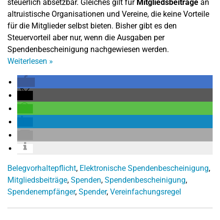
steuerlich absetzbar. Gleiches gilt für
Mitgliedsbeiträge
an
altruistische Organisationen und Vereine, die keine Vorteile
für die Mitglieder selbst bieten. Bisher gibt es den
Steuervorteil aber nur, wenn die Ausgaben per
Spendenbescheinigung nachgewiesen werden.
Weiterlesen
»
Belegvorhaltepflicht
,
Elektronische Spendenbescheinigung
,
Mitgliedsbeiträge
,
Spenden
,
Spendenbescheinigung
,
Spendenempfänger
,
Spender
,
Vereinfachungsregel