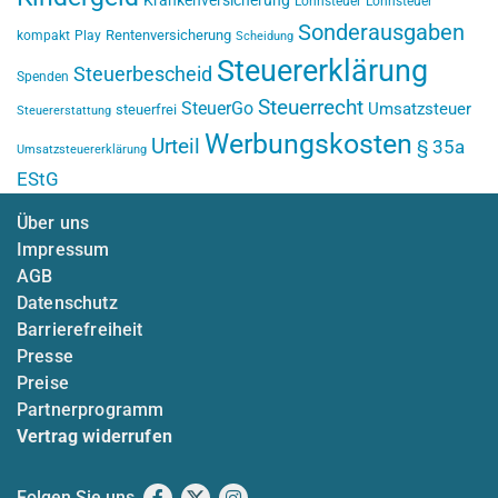
Krankenversicherung
Lohnsteuer
Lohnsteuer
Sonderausgaben
Rentenversicherung
kompakt
Play
Scheidung
Steuererklärung
Steuerbescheid
Spenden
Steuerrecht
SteuerGo
Umsatzsteuer
steuerfrei
Steuererstattung
Werbungskosten
Urteil
§ 35a
Umsatzsteuererklärung
EStG
Über uns
Impressum
AGB
Datenschutz
Barrierefreiheit
Presse
Preise
Partnerprogramm
Vertrag widerrufen
Folgen Sie uns
Facebook
X
Instagram