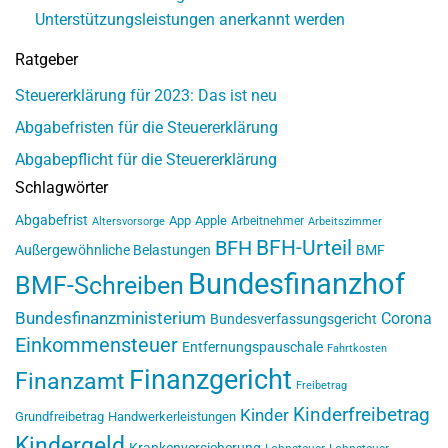
Unterstützungsleistungen anerkannt werden
Ratgeber
Steuererklärung für 2023: Das ist neu
Abgabefristen für die Steuererklärung
Abgabepflicht für die Steuererklärung
Schlagwörter
Abgabefrist
App
Apple
Arbeitnehmer
Altersvorsorge
Arbeitszimmer
BFH-Urteil
BFH
Außergewöhnliche Belastungen
BMF
Bundesfinanzhof
BMF-Schreiben
Bundesfinanzministerium
Corona
Bundesverfassungsgericht
Einkommensteuer
Entfernungspauschale
Fahrtkosten
Finanzgericht
Finanzamt
Freibetrag
Kinderfreibetrag
Kinder
Grundfreibetrag
Handwerkerleistungen
Kindergeld