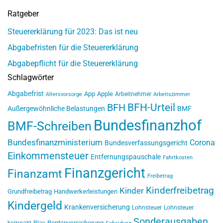
Ratgeber
Steuererklärung für 2023: Das ist neu
Abgabefristen für die Steuererklärung
Abgabepflicht für die Steuererklärung
Schlagwörter
Abgabefrist
App
Apple
Arbeitnehmer
Altersvorsorge
Arbeitszimmer
BFH-Urteil
BFH
Außergewöhnliche Belastungen
BMF
Bundesfinanzhof
BMF-Schreiben
Bundesfinanzministerium
Corona
Bundesverfassungsgericht
Einkommensteuer
Entfernungspauschale
Fahrtkosten
Finanzgericht
Finanzamt
Freibetrag
Kinderfreibetrag
Kinder
Grundfreibetrag
Handwerkerleistungen
Kindergeld
Krankenversicherung
Lohnsteuer
Lohnsteuer
Sonderausgaben
Rentenversicherung