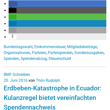
Bundestagswahl
,
Einkommensteuer
,
Mitgliedsbeiträge
,
Organisationen
,
Parteien
,
Parteispenden
,
Sonderausgaben
,
Spenden
,
Spendenabzug
,
Steuerschuld
BMF-Schreiben
20. Juni 2016
von
Thilo Rudolph
Erdbeben-Katastrophe in Ecuador:
Kulanzregel bietet vereinfachten
Spendennachweis