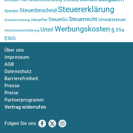
kompakt
Play
Scheidung
Steuererklärung
Steuerbescheid
Spenden
Steuerrecht
SteuerGo
Umsatzsteuer
steuerfrei
Steuererstattung
Werbungskosten
Urteil
§ 35a
Umsatzsteuererklärung
EStG
Über uns
Impressum
AGB
Datenschutz
Barrierefreiheit
Presse
Preise
Partnerprogramm
Vertrag widerrufen
Folgen Sie uns
Facebook
X
Instagram