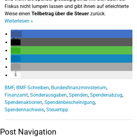
Fiskus nicht lumpen lassen und gibt ihnen auf erleichterte
Weise einen
Teilbetrag über die Steuer
zurück.
Weiterlesen
»
BMF
,
BMF-Schreiben
,
Bundesfinanzministerium
,
Finanzamt
,
Sonderausgaben
,
Spenden
,
Spendenabzug
,
Spendenaktionen
,
Spendenbescheinigung
,
Spendennachweis
,
Steuertipp
Post Navigation