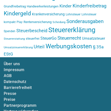
Kinderfreibetrag
Kinder
Grundfreibetrag
Handwerkerleistungen
Kindergeld
Krankenversicherung
Lohnsteuer
Lohnsteuer
Sonderausgaben
Rentenversicherung
kompakt
Play
Scheidung
Steuererklärung
Steuerbescheid
Spenden
Steuerrecht
SteuerGo
Umsatzsteuer
steuerfrei
Steuererstattung
Werbungskosten
Urteil
§ 35a
Umsatzsteuererklärung
EStG
Über uns
Impressum
AGB
Datenschutz
Barrierefreiheit
Presse
Preise
Partnerprogramm