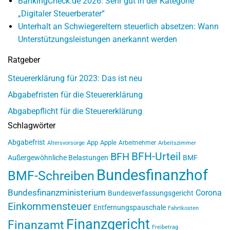
BankingCheck.de 2026: Sehr gut in der Kategorie
„Digitaler Steuerberater“
Unterhalt an Schwiegereltern steuerlich absetzen: Wann
Unterstützungsleistungen anerkannt werden
Ratgeber
Steuererklärung für 2023: Das ist neu
Abgabefristen für die Steuererklärung
Abgabepflicht für die Steuererklärung
Schlagwörter
Abgabefrist
App
Apple
Arbeitnehmer
Altersvorsorge
Arbeitszimmer
BFH-Urteil
BFH
Außergewöhnliche Belastungen
BMF
Bundesfinanzhof
BMF-Schreiben
Bundesfinanzministerium
Corona
Bundesverfassungsgericht
Einkommensteuer
Entfernungspauschale
Fahrtkosten
Finanzgericht
Finanzamt
Freibetrag