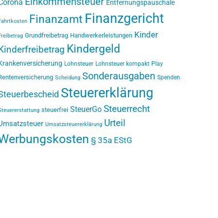
Einkommensteuer
Corona
Entfernungspauschale
Finanzgericht
Finanzamt
Fahrtkosten
Kinder
Grundfreibetrag
Handwerkerleistungen
Freibetrag
Kindergeld
Kinderfreibetrag
Krankenversicherung
Lohnsteuer
Lohnsteuer kompakt
Play
Sonderausgaben
Rentenversicherung
Spenden
Scheidung
Steuererklärung
Steuerbescheid
Steuerrecht
SteuerGo
steuerfrei
Steuererstattung
Urteil
Umsatzsteuer
Umsatzsteuererklärung
Werbungskosten
§ 35a EStG