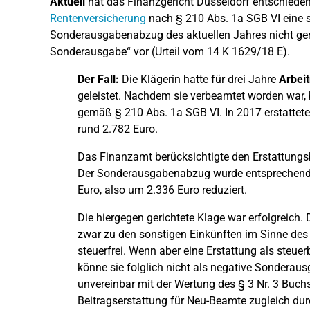
Aktuell
hat das Finanzgericht Düsseldorf entschieden,
Rentenversicherung
nach § 210 Abs. 1a SGB VI eine s
Sonderausgabenabzug des aktuellen Jahres nicht gemi
Sonderausgabe“ vor (Urteil vom 14 K 1629/18 E).
Der Fall:
Die Klägerin hatte für drei Jahre
Arbei
geleistet. Nachdem sie verbeamtet worden war, b
gemäß § 210 Abs. 1a SGB VI. In 2017 erstattet
rund 2.782 Euro.
Das Finanzamt berücksichtigte den Erstattungs
Der Sonderausgabenabzug wurde entsprechend 
Euro, also um 2.336 Euro reduziert.
Die hiergegen gerichtete Klage war erfolgreich.
zwar zu den sonstigen Einkünften im Sinne des §
steuerfrei. Wenn aber eine Erstattung als steue
könne sie folglich nicht als negative Sonderaus
unvereinbar mit der Wertung des § 3 Nr. 3 Buch
Beitragserstattung für Neu-Beamte zugleich dur