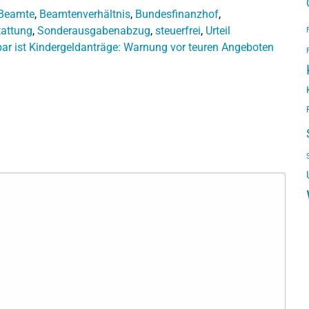
Beamte
,
Beamtenverhältnis
,
Bundesfinanzhof
,
tattung
,
Sonderausgabenabzug
,
steuerfrei
,
Urteil
ar ist
Kindergeldanträge: Warnung vor teuren Angeboten