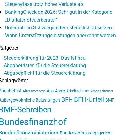
Steuererlass trotz hoher Verluste ab
BankingCheck.de 2026: Sehr gut in der Kategorie
„Digitaler Steuerberater“
Unterhalt an Schwiegereltern steuerlich absetzen:
Wann Unterstützungsleistungen anerkannt werden
Ratgeber
Steuererklärung für 2023: Das ist neu
Abgabefristen für die Steuererklärung
Abgabepflicht für die Steuererklärung
Schlagwörter
Abgabefrist
App
Apple
Arbeitnehmer
Altersvorsorge
Arbeitszimmer
BFH-Urteil
BFH
Außergewöhnliche Belastungen
BMF
BMF-Schreiben
Bundesfinanzhof
Bundesfinanzministerium
Bundesverfassungsgericht