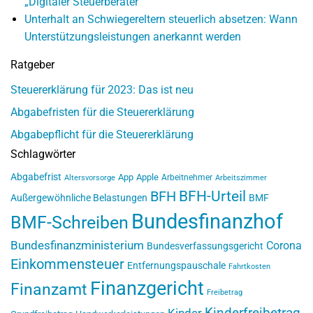
„Digitaler Steuerberater“
Unterhalt an Schwiegereltern steuerlich absetzen: Wann
Unterstützungsleistungen anerkannt werden
Ratgeber
Steuererklärung für 2023: Das ist neu
Abgabefristen für die Steuererklärung
Abgabepflicht für die Steuererklärung
Schlagwörter
Abgabefrist
App
Apple
Arbeitnehmer
Altersvorsorge
Arbeitszimmer
BFH-Urteil
BFH
Außergewöhnliche Belastungen
BMF
Bundesfinanzhof
BMF-Schreiben
Bundesfinanzministerium
Corona
Bundesverfassungsgericht
Einkommensteuer
Entfernungspauschale
Fahrtkosten
Finanzgericht
Finanzamt
Freibetrag