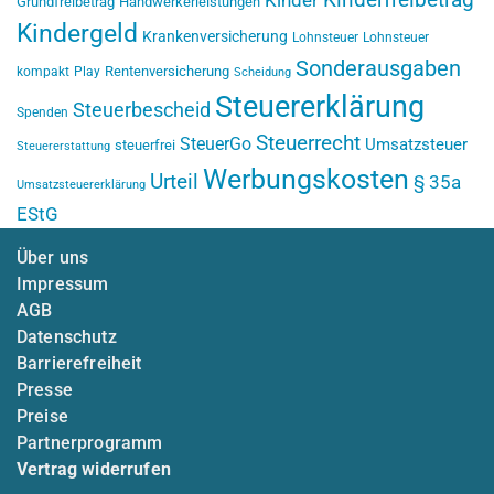
Kinderfreibetrag
Kinder
Grundfreibetrag
Handwerkerleistungen
Kindergeld
Krankenversicherung
Lohnsteuer
Lohnsteuer
Sonderausgaben
Rentenversicherung
kompakt
Play
Scheidung
Steuererklärung
Steuerbescheid
Spenden
Steuerrecht
SteuerGo
Umsatzsteuer
steuerfrei
Steuererstattung
Werbungskosten
Urteil
§ 35a
Umsatzsteuererklärung
EStG
Über uns
Impressum
AGB
Datenschutz
Barrierefreiheit
Presse
Preise
Partnerprogramm
Vertrag widerrufen