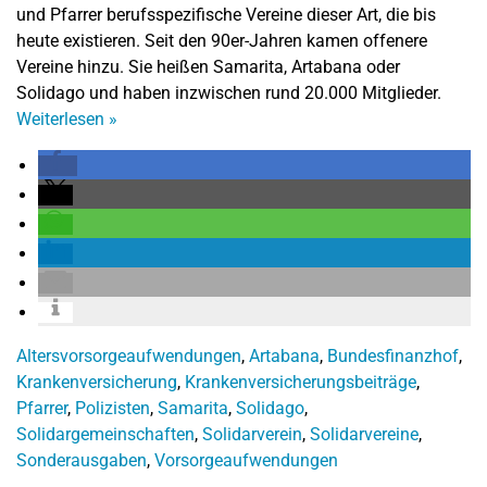
und Pfarrer berufsspezifische Vereine dieser Art, die bis
heute existieren. Seit den 90er-Jahren kamen offenere
Vereine hinzu. Sie heißen Samarita, Artabana oder
Solidago und haben inzwischen rund 20.000 Mitglieder.
Weiterlesen
»
Altersvorsorgeaufwendungen
,
Artabana
,
Bundesfinanzhof
,
Krankenversicherung
,
Krankenversicherungsbeiträge
,
Pfarrer
,
Polizisten
,
Samarita
,
Solidago
,
Solidargemeinschaften
,
Solidarverein
,
Solidarvereine
,
Sonderausgaben
,
Vorsorgeaufwendungen