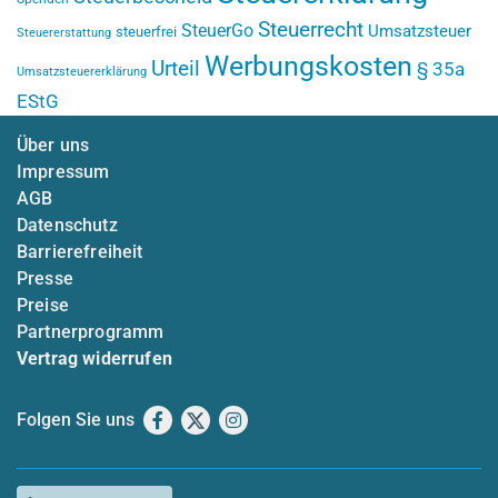
Steuerrecht
SteuerGo
Umsatzsteuer
steuerfrei
Steuererstattung
Werbungskosten
Urteil
§ 35a
Umsatzsteuererklärung
EStG
Über uns
Impressum
AGB
Datenschutz
Barrierefreiheit
Presse
Preise
Partnerprogramm
Vertrag widerrufen
Folgen Sie uns
Facebook
X
Instagram