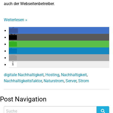
auch der Webseitenbetreiber.
Weiterlesen
»
digitale Nachhaltigkeit
,
Hosting
,
Nachhaltigkeit
,
Nachhaltigkeitsfaktor
,
Naturstrom
,
Server
,
Strom
Post Navigation