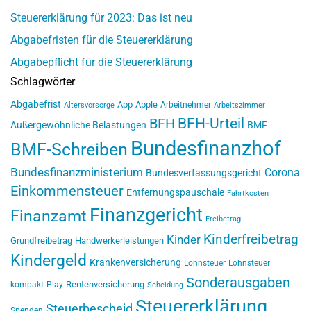
Steuererklärung für 2023: Das ist neu
Abgabefristen für die Steuererklärung
Abgabepflicht für die Steuererklärung
Schlagwörter
Abgabefrist
App
Apple
Arbeitnehmer
Altersvorsorge
Arbeitszimmer
BFH-Urteil
BFH
Außergewöhnliche Belastungen
BMF
Bundesfinanzhof
BMF-Schreiben
Bundesfinanzministerium
Corona
Bundesverfassungsgericht
Einkommensteuer
Entfernungspauschale
Fahrtkosten
Finanzgericht
Finanzamt
Freibetrag
Kinderfreibetrag
Kinder
Grundfreibetrag
Handwerkerleistungen
Kindergeld
Krankenversicherung
Lohnsteuer
Lohnsteuer
Sonderausgaben
Rentenversicherung
kompakt
Play
Scheidung
Steuererklärung
Steuerbescheid
Spenden