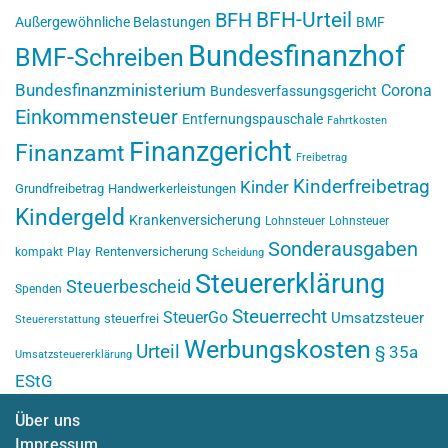
BFH-Urteil
BFH
Außergewöhnliche Belastungen
BMF
Bundesfinanzhof
BMF-Schreiben
Bundesfinanzministerium
Corona
Bundesverfassungsgericht
Einkommensteuer
Entfernungspauschale
Fahrtkosten
Finanzgericht
Finanzamt
Freibetrag
Kinderfreibetrag
Kinder
Grundfreibetrag
Handwerkerleistungen
Kindergeld
Krankenversicherung
Lohnsteuer
Lohnsteuer
Sonderausgaben
Rentenversicherung
kompakt
Play
Scheidung
Steuererklärung
Steuerbescheid
Spenden
Steuerrecht
SteuerGo
Umsatzsteuer
steuerfrei
Steuererstattung
Werbungskosten
Urteil
§ 35a
Umsatzsteuererklärung
EStG
Über uns
Impressum