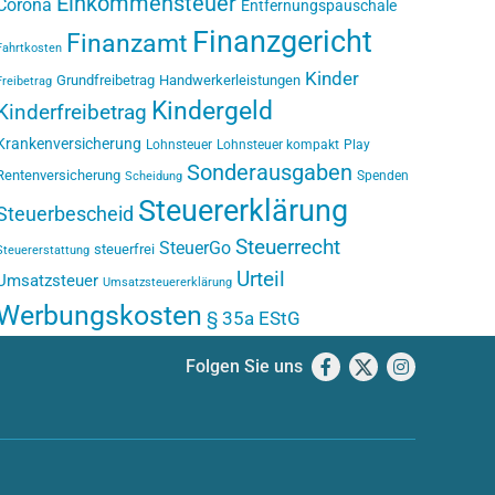
Einkommensteuer
Corona
Entfernungspauschale
Finanzgericht
Finanzamt
Fahrtkosten
Kinder
Grundfreibetrag
Handwerkerleistungen
Freibetrag
Kindergeld
Kinderfreibetrag
Krankenversicherung
Lohnsteuer
Lohnsteuer kompakt
Play
Sonderausgaben
Rentenversicherung
Spenden
Scheidung
Steuererklärung
Steuerbescheid
Steuerrecht
SteuerGo
steuerfrei
Steuererstattung
Urteil
Umsatzsteuer
Umsatzsteuererklärung
Werbungskosten
§ 35a EStG
Folgen Sie uns
Facebook
X
Instagram