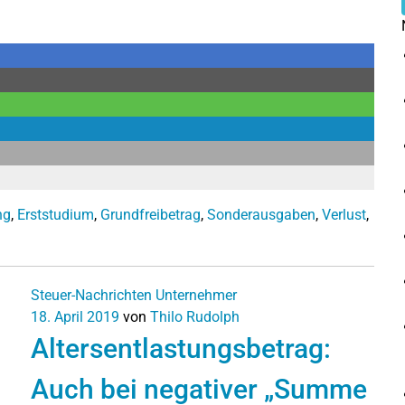
ng
,
Erststudium
,
Grundfreibetrag
,
Sonderausgaben
,
Verlust
,
Steuer-Nachrichten
Unternehmer
18. April 2019
von
Thilo Rudolph
Altersentlastungsbetrag:
Auch bei negativer „Summe