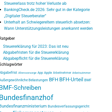
Steuererlass trotz hoher Verluste ab
BankingCheck.de 2026: Sehr gut in der Kategorie
„Digitaler Steuerberater“
Unterhalt an Schwiegereltern steuerlich absetzen:
Wann Unterstützungsleistungen anerkannt werden
Ratgeber
Steuererklärung für 2023: Das ist neu
Abgabefristen für die Steuererklärung
Abgabepflicht für die Steuererklärung
Schlagwörter
Abgabefrist
App
Apple
Arbeitnehmer
Altersvorsorge
Arbeitszimmer
BFH-Urteil
BFH
Außergewöhnliche Belastungen
BMF
BMF-Schreiben
Bundesfinanzhof
Bundesfinanzministerium
Bundesverfassungsgericht