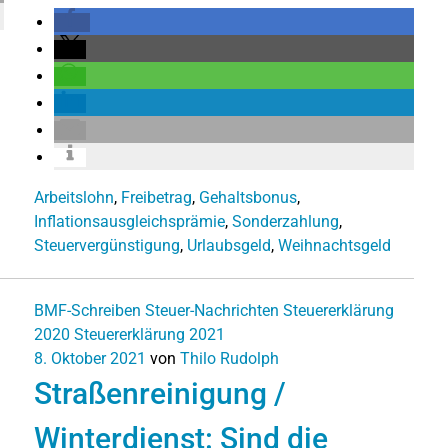
Arbeitslohn
,
Freibetrag
,
Gehaltsbonus
,
Inflationsausgleichsprämie
,
Sonderzahlung
,
Steuervergünstigung
,
Urlaubsgeld
,
Weihnachtsgeld
BMF-Schreiben
Steuer-Nachrichten
Steuererklärung
2020
Steuererklärung 2021
8. Oktober 2021
von
Thilo Rudolph
Straßenreinigung /
Winterdienst: Sind die