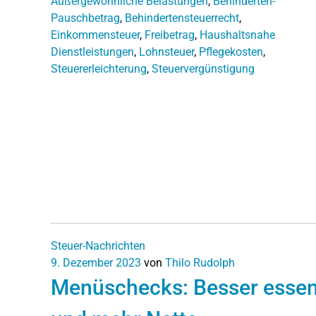
Außergewöhnliche Belastungen
,
Behinderten-
Pauschbetrag
,
Behindertensteuerrecht
,
Einkommensteuer
,
Freibetrag
,
Haushaltsnahe
Dienstleistungen
,
Lohnsteuer
,
Pflegekosten
,
Steuererleichterung
,
Steuervergünstigung
Steuer-Nachrichten
9. Dezember 2023
von
Thilo Rudolph
Menüschecks: Besser esse