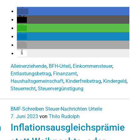
Alleinerziehende
,
BFH-Urteil
,
Einkommensteuer
,
Entlastungsbetrag
,
Finanzamt
,
Haushaltsgemeinschaft
,
Kinderfreibetrag
,
Kindergeld
,
Steuerrecht
,
Steuervergünstigung
BMF-Schreiben
Steuer-Nachrichten
Urteile
7. Juni 2023
von
Thilo Rudolph
n
Inflationsausgleichsprämie