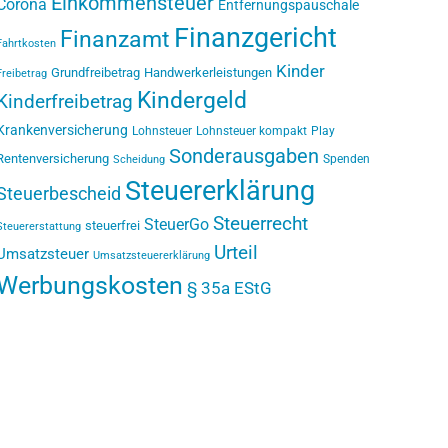
Einkommensteuer
Corona
Entfernungspauschale
Finanzgericht
Finanzamt
Fahrtkosten
Kinder
Grundfreibetrag
Handwerkerleistungen
Freibetrag
Kindergeld
Kinderfreibetrag
Krankenversicherung
Lohnsteuer
Lohnsteuer kompakt
Play
Sonderausgaben
Rentenversicherung
Spenden
Scheidung
Steuererklärung
Steuerbescheid
Steuerrecht
SteuerGo
steuerfrei
Steuererstattung
Urteil
Umsatzsteuer
Umsatzsteuererklärung
Werbungskosten
§ 35a EStG