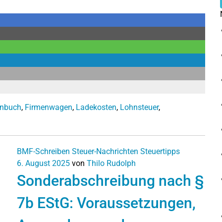
enbuch
,
Firmenwagen
,
Ladekosten
,
Lohnsteuer
,
BMF-Schreiben
Steuer-Nachrichten
Steuertipps
6. August 2025
von
Thilo Rudolph
Sonderabschreibung nach §
7b EStG: Voraussetzungen,