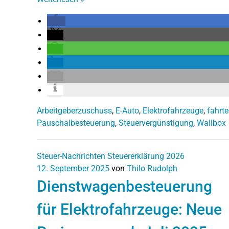
Arbeitgeberzuschuss
,
E-Auto
,
Elektrofahrzeuge
,
fahrt
Pauschalbesteuerung
,
Steuervergünstigung
,
Wallbox
Steuer-Nachrichten
Steuererklärung 2026
12. September 2025
von
Thilo Rudolph
Dienstwagenbesteuerung
für Elektrofahrzeuge: Neue