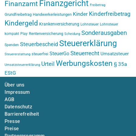
Finanzgericht
Finanzamt
Freibetrag
Kinderfreibetrag
Kinder
Grundfreibetrag
Handwerkerleistungen
Kindergeld
Krankenversicherung
Lohnsteuer
Lohnsteuer
Sonderausgaben
Rentenversicherung
kompakt
Play
Scheidung
Steuererklärung
Steuerbescheid
Spenden
Steuerrecht
SteuerGo
Umsatzsteuer
steuerfrei
Steuererstattung
Werbungskosten
Urteil
§ 35a
Umsatzsteuererklärung
EStG
Über uns
Impressum
AGB
Datenschutz
Barrierefreiheit
Presse
Preise
Partnerprogramm