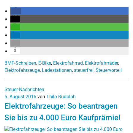
BMF-Schreiben
,
E-Bike
,
Elektrofahrrad
,
Elektrofahrräder
,
Elektrofahrzeuge
,
Ladestationen
,
steuerfrei
,
Steuervorteil
Steuer-Nachrichten
5. August 2016
von
Thilo Rudolph
Elektrofahrzeuge: So beantragen
Sie bis zu 4.000 Euro Kaufprämie!