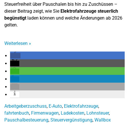
Steuerfreiheit über Pauschalen bis hin zu Zuschüssen –
dieser Beitrag zeigt, wie Sie
Elektrofahrzeuge steuerlich
begünstigt
laden können und welche Änderungen ab 2026
gelten.
Weiterlesen
»
Arbeitgeberzuschuss
,
E-Auto
,
Elektrofahrzeuge
,
fahrtenbuch
,
Firmenwagen
,
Ladekosten
,
Lohnsteuer
,
Pauschalbesteuerung
,
Steuervergünstigung
,
Wallbox