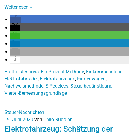
Weiterlesen
»
Bruttolistenpreis
,
Ein-Prozent-Methode
,
Einkommensteuer
,
Elektrofahrräder
,
Elektrofahrzeuge
,
Firmenwagen
,
Nachweismethode
,
S-Pedelecs
,
Steuerbegünstigung
,
Viertel-Bemessungsgrundlage
Steuer-Nachrichten
19. Juni 2020
von
Thilo Rudolph
Elektrofahrzeug: Schätzung der